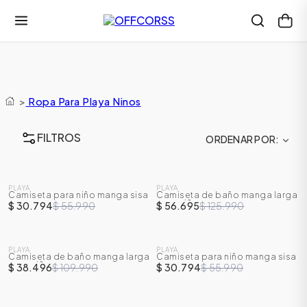
>
Ropa Para Playa Ninos
FILTROS
ORDENAR POR
SALE
SALE
PLAYA
PLAYA
Camiseta para niño manga sisa
Camiseta de baño manga larga
-
45
%
-
55
%
para niño
$ 30.794
$ 55.990
$ 56.695
$ 125.990
SALE
SALE
PLAYA
PLAYA
Camiseta de baño manga larga
Camiseta para niño manga sisa
-
65
%
-
45
%
para niño
$ 38.496
$ 109.990
$ 30.794
$ 55.990
SALE
SALE