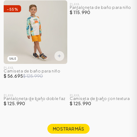
PLAYA
Pantaloneta de baño para niño
-
55
%
de 2 a 7 años
$ 115.990
SALE
PLAYA
Camiseta de baño para niño
manga larga
$ 56.695
$ 125.990
NUEVO
NUEVO
PLAYA
PLAYA
Pantaloneta de baño doble faz
Camiseta de baño con textura
para niño de 2 a 7 años
para niño de 2 a 7 años
$ 125.990
$ 125.990
MOSTRAR MÁS