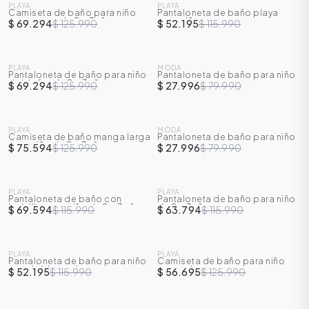
PLAYA
PLAYA
Camiseta de baño para niño
Pantaloneta de baño playa
-
45
%
-
55
%
con textura de 2 a 7 años
para niño
$ 69.294
$ 125.990
$ 52.195
$ 115.990
SALE
SALE
PLAYA
MODA
Pantaloneta de baño para niño
Pantaloneta de baño para niño
-
45
%
-
65
%
doble faz de 2 a 7 años
$ 69.294
$ 125.990
$ 27.996
$ 79.990
SALE
SALE
PLAYA
MODA
Camiseta de baño manga larga
Pantaloneta de baño para niño
-
40
%
-
65
%
para niño de 2 a 7 años
$ 75.594
$ 125.990
$ 27.996
$ 79.990
SALE
SALE
PLAYA
PLAYA
Pantaloneta de baño con
Pantaloneta de baño para niño
-
40
%
-
45
%
bolsillo para niño de 2 a 7 años
de 2 a 7 años
$ 69.594
$ 115.990
$ 63.794
$ 115.990
SALE
SALE
PLAYA
PLAYA
Pantaloneta de baño para niño
Camiseta de baño para niño
-
55
%
-
55
%
con doble pretina
manga larga
$ 52.195
$ 115.990
$ 56.695
$ 125.990
SALE
SALE