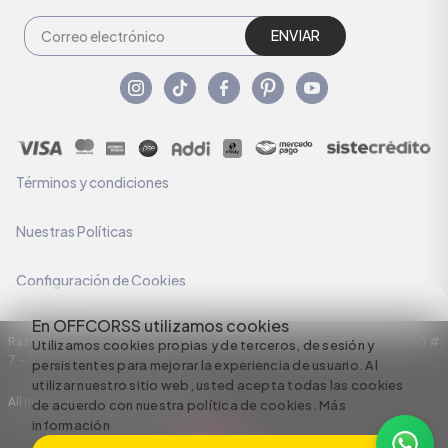
ENVIAR
Términos y condiciones
Nuestras Políticas
Configuración de Cookies
En OFFCORSS utilizamos cookies
Razón Social: C.I HERMECO S.A. NIT: 890924167-6 Dirección: Carrera 50 #
Utilizamos cookies propias y de terceros, de sesión y
7 – 35
persistentes para mejorar la experiencia de usuario. Al
utilizar nuestro sitio web, usted acepta todas las cookies
All rights reserved empowered by
de acuerdo con nuestra política de cookies.
Más
información