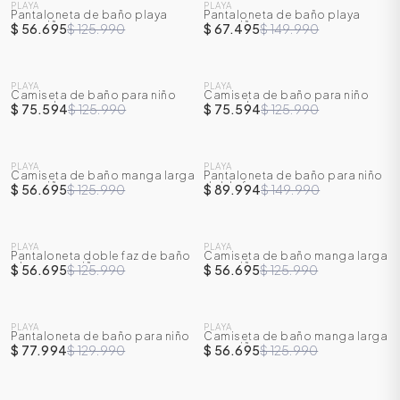
PLAYA
PLAYA
Pantaloneta de baño playa
Pantaloneta de baño playa
-
55
%
-
55
%
para niño
para niño
$ 56.695
$ 125.990
$ 67.495
$ 149.990
SALE
PLAYA
PLAYA
Camiseta de baño para niño
Camiseta de baño para niño
-
40
%
-
40
%
manga larga
manga larga
$ 75.594
$ 125.990
$ 75.594
$ 125.990
SALE
PLAYA
PLAYA
Camiseta de baño manga larga
Pantaloneta de baño para niño
-
55
%
-
40
%
para niño
doble faz
$ 56.695
$ 125.990
$ 89.994
$ 149.990
SALE
SALE
PLAYA
PLAYA
Pantaloneta doble faz de baño
Camiseta de baño manga larga
ÁSICOS
-
55
%
-
55
%
playa para niño
para niño
$ 56.695
$ 125.990
$ 56.695
$ 125.990
SALE
ÁSICOS
PLAYA
PLAYA
Pantaloneta de baño para niño
Camiseta de baño manga larga
-
40
%
-
55
%
ÁSICOS
para niño
$ 77.994
$ 129.990
$ 56.695
$ 125.990
ÁSICOS
SALE
SALE