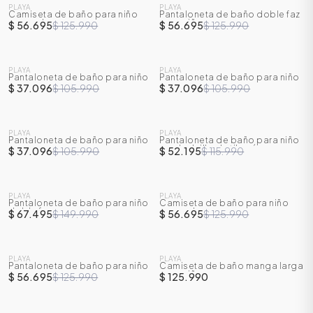
PLAYA
PLAYA
Camiseta de baño para niño
Pantaloneta de baño doble faz
-
55
%
-
55
%
manga larga
para niño
$ 56.695
$ 125.990
$ 56.695
$ 125.990
SALE
SALE
PLAYA
PLAYA
Pantaloneta de baño para niño
Pantaloneta de baño para niño
-
65
%
-
65
%
$ 37.096
$ 105.990
$ 37.096
$ 105.990
SALE
SALE
PLAYA
PLAYA
Pantaloneta de baño para niño
Pantaloneta de baño para niño
-
65
%
-
55
%
con bolsillo de tiburón
$ 37.096
$ 105.990
$ 52.195
$ 115.990
SALE
SALE
PLAYA
PLAYA
Pantaloneta de baño para niño
Camiseta de baño para niño
-
55
%
-
55
%
doble faz
manga larga
$ 67.495
$ 149.990
$ 56.695
$ 125.990
SALE
NUEVO
PLAYA
PLAYA
Pantaloneta de baño para niño
Camiseta de baño manga larga
-
55
%
para niño
$ 56.695
$ 125.990
$ 125.990
SALE
SALE