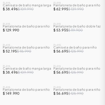
PLAYA
PLAYA
Camiseta de baño manga larga
Pantaloneta de baño para niño
-
65
%
-
55
%
para niño
$ 38.496
$ 109.990
$ 62.995
$ 139.990
NUEVO
SALE
PLAYA
PLAYA
Pantaloneta de baño para niño
Pantaloneta de baño doble faz
-
55
%
para niño
$ 129.990
$ 53.955
$ 119.900
SALE
SALE
PLAYA
PLAYA
Pantaloneta de baño para niño
Camiseta de baño para niño
-
55
%
-
55
%
manga larga
$ 52.195
$ 115.990
$ 56.695
$ 125.990
SALE
SALE
PLAYA
PLAYA
Camiseta de baño manga larga
Pantaloneta de baño para niño
-
65
%
-
55
%
para niño
doble faz
$ 38.496
$ 109.990
$ 56.695
$ 125.990
NUEVO
SALE
PLAYA
PLAYA
Pantaloneta de baño para niño
Pantaloneta de baño para niño
-
55
%
doble faz
$ 149.990
$ 56.695
$ 125.990
NUEVO