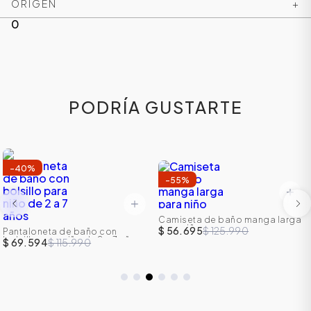
ORIGEN
+
0
PODRÍA GUSTARTE
-
40
%
-
55
%
Camiseta de baño manga larga
para niño
$ 56.695
$ 125.990
Pantaloneta de baño con
bolsillo para niño de 2 a 7 años
$ 69.594
$ 115.990