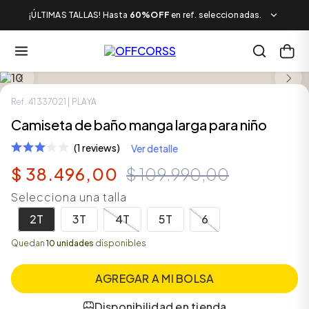
¡ÚLTIMAS TALLAS! Hasta
60%OFF
en ref. seleccionadas.
LOOK COMPLETO
SALE
Ref.
41337021
| PLAYA
Camiseta de baño manga larga para niño
(1 reviews)
Ver detalle
$
38
.
496
,
00
$
109
.
990
,
00
Selecciona una talla
2T
3T
4T
5T
6
Quedan
10 unidades
disponibles
AGREGAR A MI BOLSA
Disponibilidad en tienda