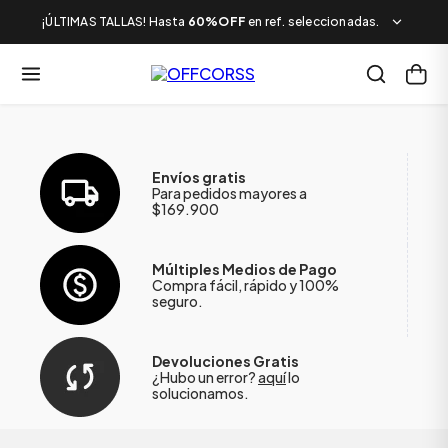
¡ÚLTIMAS TALLAS! Hasta
60%OFF
en ref. seleccionadas.
Envíos gratis
Para pedidos mayores a
$169.900
Múltiples Medios de Pago
Compra fácil, rápido y 100%
seguro.
Devoluciones Gratis
¿Hubo un error?
aquí
lo
solucionamos.