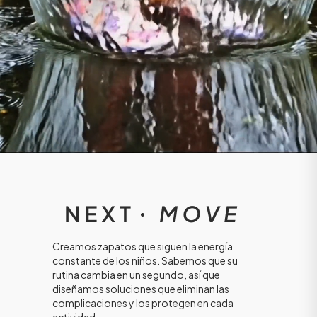
ÁSICOS
Creamos zapatos que siguen la energía
constante de los niños. Sabemos que su
ÁSICOS
ÁSICOS
rutina cambia en un segundo, así que
diseñamos soluciones que eliminan las
ÁSICOS
complicaciones y los protegen en cada