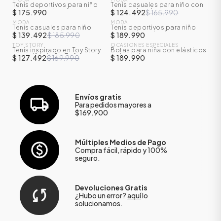
Tenis deportivos para niño
Tenis casuales para niño con
-
25
%
NUEVO
NUEVO
con correa de velcro
correa de velcro
$ 175.990
$ 124.492
$ 165.990
MODA
MODA
Tenis casuales para niño
Tenis deportivos para niño
-
25
%
NUEVO
NUEVO
con camara de aire
$ 139.492
$ 185.990
$ 189.990
TOY STORY
OCASIONES ESPECIALES
Tenis inspirado en Toy Story
Botas para niña con elásticos
-
25
%
para niño de 2 a 7 años
en laterales
$ 127.492
$ 169.990
$ 189.990
Envíos gratis
Para pedidos mayores a
$169.900
Múltiples Medios de Pago
Compra fácil, rápido y 100%
seguro.
Devoluciones Gratis
¿Hubo un error?
aquí
lo
solucionamos.