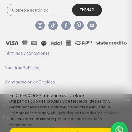
ENVIAR
Términos y condiciones
Nuestras Políticas
Configuración de Cookies
En OFFCORSS utilizamos cookies
Razón Social: C.I HERMECO S.A. NIT: 890924167-6 Dirección: Carrera 50 #
Utilizamos cookies propias y de terceros, de sesión y
7 – 35
persistentes para mejorar la experiencia de usuario. Al
utilizar nuestro sitio web, usted acepta todas las cookies
All rights reserved empowered by
de acuerdo con nuestra política de cookies.
Más
información