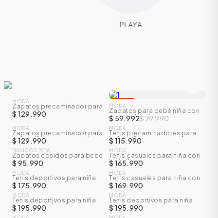
PLAYA
NUEVO
MODA
-
25
%
Zapatos precaminador para
MODA
Zapatos para bebé niña con
bebé niña con correa en
$ 129.990
NUEVO
correa de velcro
$ 59.992
$ 79.990
velcro
MODA
MODA
Zapatos precaminador para
Tenis precaminadores para
NUEVO
bebé niño con correa de
bebé niño con correa de
$ 129.990
$ 115.990
velcro
velcro
BASICOS 2026
MODA
Zapatos cosidos para bebé
Tenis casuales para niña con
NUEVO
NUEVO
unisex con orejitas
luz LED
$ 95.990
$ 165.990
MODA
MODA
Tenis deportivos para niña
Tenis casuales para niña con
NUEVO
NUEVO
con correa en velcro
accesorio de cereza
$ 175.990
$ 169.990
MODA
MODA
Tenis deportivos para niña
Tenis deportivos para niña
NUEVO
NUEVO
con correa de velcro
con camara de aire
$ 195.990
$ 195.990
MODA
MODA