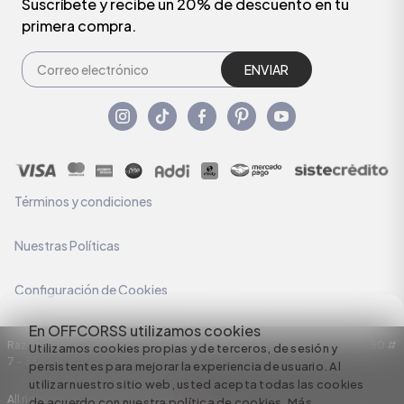
Suscríbete y recibe un 20% de descuento en tu
primera compra.
ENVIAR
Términos y condiciones
Nuestras Políticas
Configuración de Cookies
En OFFCORSS utilizamos cookies
Razón Social: C.I HERMECO S.A. NIT: 890924167-6 Dirección: Carrera 50 #
Utilizamos cookies propias y de terceros, de sesión y
7 – 35
persistentes para mejorar la experiencia de usuario. Al
utilizar nuestro sitio web, usted acepta todas las cookies
All rights reserved empowered by
de acuerdo con nuestra política de cookies.
Más