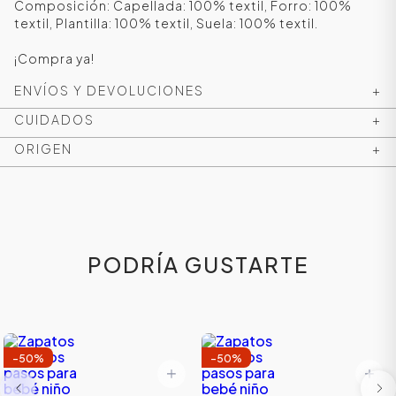
Composición: Capellada: 100% textil, Forro: 100%
textil, Plantilla: 100% textil, Suela: 100% textil.
¡Compra ya!
ENVÍOS Y DEVOLUCIONES
+
CUIDADOS
+
ORIGEN
+
ÁSICOS
PODRÍA GUSTARTE
ÁSICOS
ÁSICOS
-
50
%
-
50
%
ÁSICOS