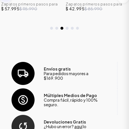
Zapatos primeros pasos para
Zapatos primeros pasos para
bebé niño
bebé niño
$ 57.995
$ 115.990
$ 42.995
$ 85.990
Envíos gratis
Para pedidos mayores a
$169.900
Múltiples Medios de Pago
Compra fácil, rápido y 100%
seguro.
Devoluciones Gratis
¿Hubo un error?
aquí
lo