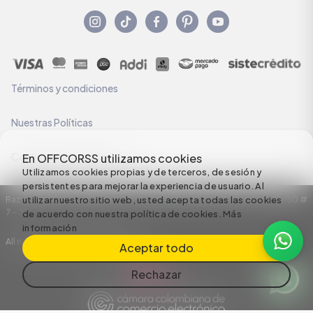
Términos y condiciones
Nuestras Políticas
Configuración de Cookies
En OFFCORSS utilizamos cookies
Utilizamos cookies propias y de terceros, de sesión y
persistentes para mejorar la experiencia de usuario. Al
Razón Social: C.I HERMECO S.A. NIT: 890924167-6 Dirección: Carrera 50 #
utilizar nuestro sitio web, usted acepta todas las cookies
7 – 35
de acuerdo con nuestra política de cookies.
Más
información
All rights reserved empowered by
Aceptar todo
Rechazar