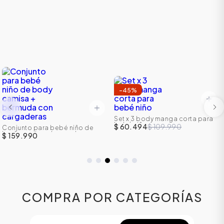
-
45
%
Set x 3 body manga corta para
bebé niño
$ 60.494
$ 109.990
Conjunto para bebé niño de
body camisa + bermuda con
$ 159.990
cargaderas
COMPRA POR CATEGORÍAS