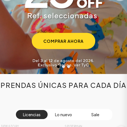
COMPRAR AHORA
ÁSICOS
PRENDAS ÚNICAS PARA CADA DÍA
ÁSICOS
ÁSICOS
Licencias
Lo nuevo
Sale
ÁSICOS
NUEVO
NUEVO
TOY STORY
SPIDERMAN