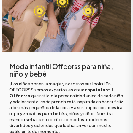
Moda infantil Offcorss para niña,
niño y bebé
¡Los niños ponen la magia y nosotros sus looks! En
OFFCORSS somos expertos en crear
ropa infantil
Offcorss
que refleje la personalidad única de cada niño
y adolescente, cada prenda está inspirada en hacer feliz
a los más pequeños de la casa y a sus papás con nuestra
ropa y
zapatos para bebés
, niñas y niños. Nuestra
esencia se basa en diseños cómodos, modernos,
divertidos y coloridos que los harán ver con mucho
estilo en todo momento.