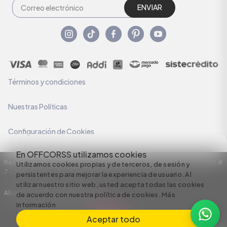
ENVIAR
Términos y condiciones
Nuestras Políticas
Configuración de Cookies
En OFFCORSS utilizamos cookies
Razón Social: C.I HERMECO S.A. NIT: 890924167-6 Dirección: Carrera 50 #
Utilizamos cookies propias y de terceros, de sesión y
7 – 35
persistentes para mejorar la experiencia de usuario. Al
utilizar nuestro sitio web, usted acepta todas las cookies
All rights reserved empowered by
de acuerdo con nuestra política de cookies.
Más
información
Aceptar todo