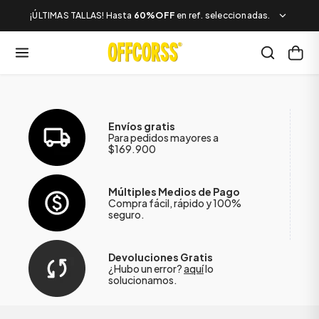
¡ÚLTIMAS TALLAS! Hasta
60%OFF
en ref. seleccionadas.
Envíos gratis
Para pedidos mayores a
$169.900
Múltiples Medios de Pago
Compra fácil, rápido y 100%
seguro.
Devoluciones Gratis
¿Hubo un error?
aquí
lo
solucionamos.