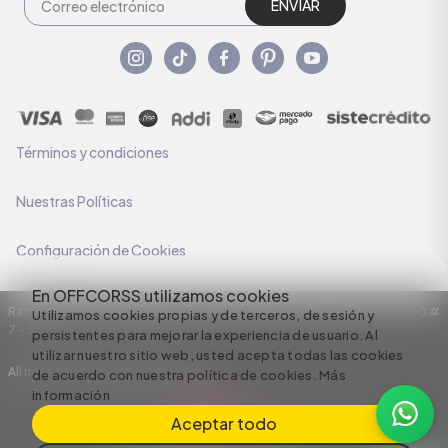
ENVIAR
Términos y condiciones
Nuestras Políticas
Configuración de Cookies
En OFFCORSS utilizamos cookies
Razón Social: C.I HERMECO S.A. NIT: 890924167-6 Dirección: Carrera 50 #
Utilizamos cookies propias y de terceros, de sesión y
7 – 35
persistentes para mejorar la experiencia de usuario. Al
utilizar nuestro sitio web, usted acepta todas las cookies
All rights reserved empowered by
de acuerdo con nuestra política de cookies.
Más
información
Aceptar todo