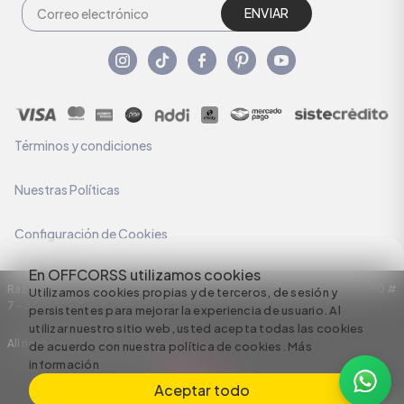
ENVIAR
Términos y condiciones
Nuestras Políticas
Configuración de Cookies
En OFFCORSS utilizamos cookies
Razón Social: C.I HERMECO S.A. NIT: 890924167-6 Dirección: Carrera 50 #
Utilizamos cookies propias y de terceros, de sesión y
7 – 35
persistentes para mejorar la experiencia de usuario. Al
utilizar nuestro sitio web, usted acepta todas las cookies
All rights reserved empowered by
de acuerdo con nuestra política de cookies.
Más
información
Aceptar todo