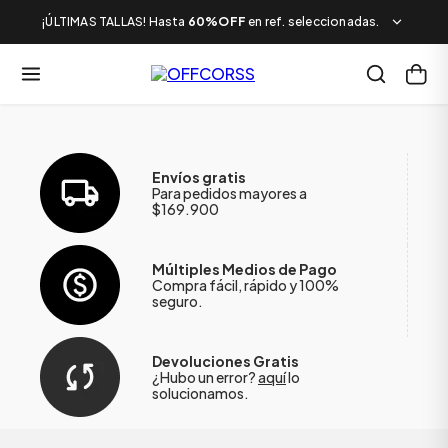
¡ÚLTIMAS TALLAS! Hasta
60%OFF
en ref. seleccionadas.
Envíos gratis
Para pedidos mayores a
$169.900
Múltiples Medios de Pago
Compra fácil, rápido y 100%
seguro.
Devoluciones Gratis
¿Hubo un error?
aquí
lo
solucionamos.