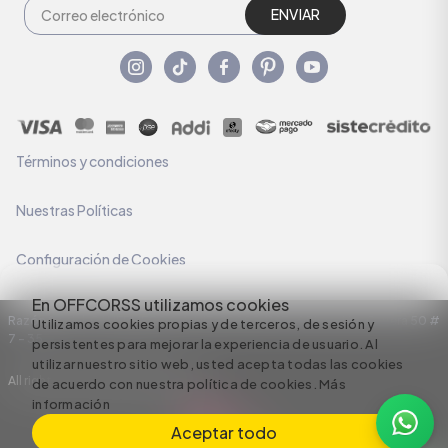
ENVIAR
Términos y condiciones
Nuestras Políticas
Configuración de Cookies
En OFFCORSS utilizamos cookies
Razón Social: C.I HERMECO S.A. NIT: 890924167-6 Dirección: Carrera 50 #
Utilizamos cookies propias y de terceros, de sesión y
7 – 35
persistentes para mejorar la experiencia de usuario. Al
utilizar nuestro sitio web, usted acepta todas las cookies
All rights reserved empowered by
de acuerdo con nuestra política de cookies.
Más
información
Aceptar todo