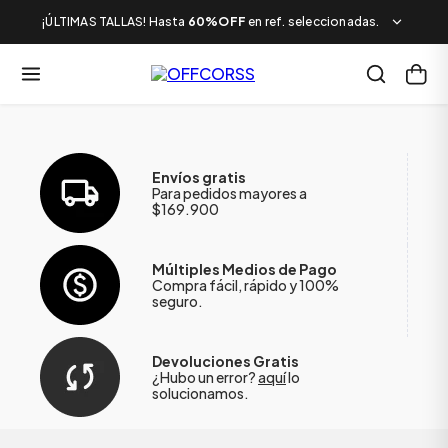
¡ÚLTIMAS TALLAS! Hasta
60%OFF
en ref. seleccionadas.
Envíos gratis
Para pedidos mayores a
$169.900
Múltiples Medios de Pago
Compra fácil, rápido y 100%
seguro.
Devoluciones Gratis
¿Hubo un error?
aquí
lo
solucionamos.