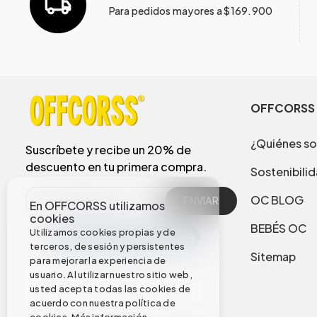
Para pedidos mayores a $169.900
OFFCORSS
¿Quiénes s
Suscríbete y recibe un 20% de
descuento en tu primera compra.
Sostenibili
OC BLOG
ENVIAR
En OFFCORSS utilizamos
cookies
BEBÉS OC
Utilizamos cookies propias y de
terceros, de sesión y persistentes
Sitemap
para mejorar la experiencia de
usuario. Al utilizar nuestro sitio web,
usted acepta todas las cookies de
acuerdo con nuestra política de