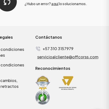
¿Hubo un error?
aquí
lo solucionamos.
legales
Contáctanos
+57 310 3157979
 condiciones
nes
servicioalcliente@offcorss.com
 condiciones
Reconocimientos
e cambios,
 retractos