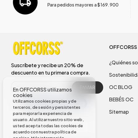
Para pedidos mayores a $169.900
OFFCORSS
¿Quiénes s
Suscríbete y recibe un 20% de
descuento en tu primera compra.
Sostenibili
OC BLOG
ENVIAR
En OFFCORSS utilizamos
cookies
BEBÉS OC
Utilizamos cookies propias y de
terceros, de sesión y persistentes
Sitemap
para mejorar la experiencia de
usuario. Al utilizar nuestro sitio web,
usted acepta todas las cookies de
acuerdo con nuestra política de