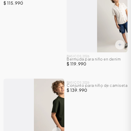
$ 115.990
BASICOS 2026
Bermuda para niño en denim
$ 119.990
BASICOS 2026
Conjunto para niño de camiseta
manga corta + sudadera
$ 139.990