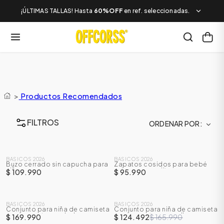
¡ÚLTIMAS TALLAS! Hasta
60%OFF
en ref. seleccionadas.
>
Productos Recomendados
FILTROS
ORDENAR POR
BASICOS 2026
BASICOS 2026
Buzo cerrado sin capucha para
Zapatos cosidos para bebé
niña
unisex con orejitas
$ 109.990
$ 95.990
BASICOS 2026
BASICOS 2026
Conjunto para niña de camiseta
Conjunto para niña de camiseta
-
25
%
manga corta + sudadera
manga corta + overall
$ 169.990
$ 124.492
$ 165.990