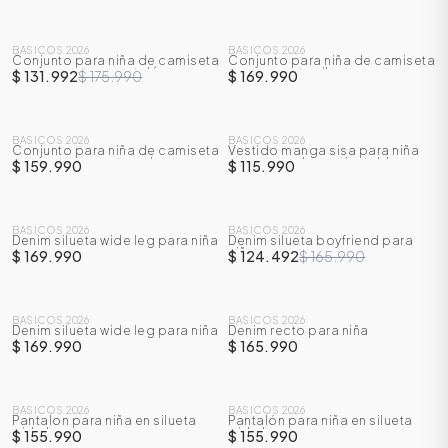
BASICOS 2026
BASICOS 2026
Conjunto para niña de camiseta
Conjunto para niña de camiseta
-
25
%
manga corta + pantalón
manga corta silueta crop +
$ 131.992
$ 175.990
$ 169.990
sudadera
BASICOS 2026
BASICOS 2026
Conjunto para niña de camiseta
Vestido manga sisa para niña
crop manga corta + short
con cargaderas ajustables
$ 159.990
$ 115.990
BASICOS 2026
BASICOS 2026
Denim silueta wide leg para niña
Denim silueta boyfriend para
-
25
%
niña
$ 169.990
$ 124.492
$ 165.990
ÁSICOS
BASICOS 2026
BASICOS 2026
Denim silueta wide leg para niña
Denim recto para niña
$ 169.990
$ 165.990
ÁSICOS
ÁSICOS
ÁSICOS
BASICOS 2026
BASICOS 2026
Pantalon para niña en silueta
Pantalón para niña en silueta
wide leg
wide leg
$ 155.990
$ 155.990