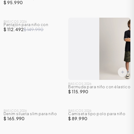
con manga corta
$ 95.990
BASICOS 2026
Pantalón para niño con
-
25
%
bolsillos cargo
$ 112.492
$ 149.990
BASICOS 2026
Bermuda para niño con élastico
en la cintura
$ 115.990
BASICOS 2026
BASICOS 2026
Denim silueta slim para niño
Camiseta tipo polo para niño
con manga corta
$ 165.990
$ 89.990