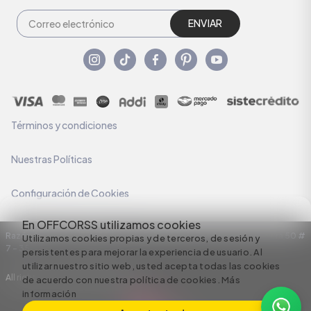
ENVIAR
Términos y condiciones
Nuestras Políticas
Configuración de Cookies
En OFFCORSS utilizamos cookies
Razón Social: C.I HERMECO S.A. NIT: 890924167-6 Dirección: Carrera 50 #
Utilizamos cookies propias y de terceros, de sesión y
7 – 35
persistentes para mejorar la experiencia de usuario. Al
utilizar nuestro sitio web, usted acepta todas las cookies
All rights reserved empowered by
de acuerdo con nuestra política de cookies.
Más
información