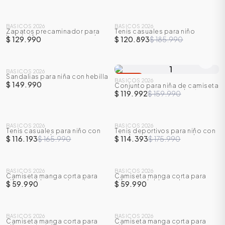
SALE
BASICOS 2026
BASICOS 2026
Zapatos precaminador para
Tenis casuales para niño
-
35
%
bebé niña con correa en velcro
$ 129.990
$ 120.893
$ 185.990
BASICOS 2026
Sandalias para niña con hebilla
-
25
%
BASICOS 2026
$ 149.990
Conjunto para niña de camiseta
crop manga corta + short
$ 119.992
$ 159.990
SALE
SALE
BASICOS 2026
BASICOS 2026
Tenis casuales para niño con
Tenis deportivos para niño con
-
30
%
-
35
%
correas en velcro
cordones y correa en velcro
$ 116.193
$ 165.990
$ 114.393
$ 175.990
BASICOS 2026
BASICOS 2026
Camiseta manga corta para
Camiseta manga corta para
niño con bloques de color
niño con doble ruedo
$ 59.990
$ 59.990
BASICOS 2026
BASICOS 2026
Camiseta manga corta para
Camiseta manga corta para