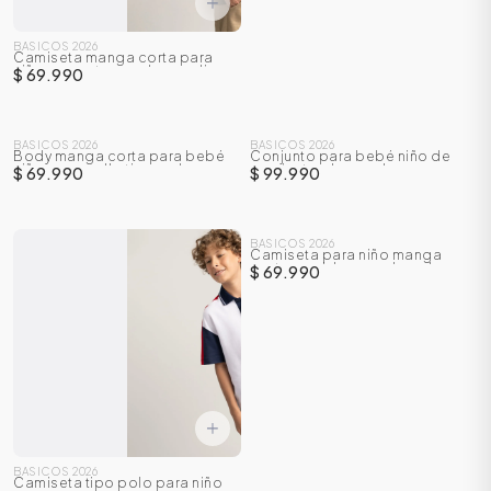
BASICOS 2026
Camiseta manga corta para
niño con estampado en relieve
$ 69.990
BASICOS 2026
BASICOS 2026
Body manga corta para bebé
Conjunto para bebé niño de
niño con cuello tipo polo
camiseta + bermuda
$ 69.990
$ 99.990
BASICOS 2026
Camiseta para niño manga
corta con bloques de color
$ 69.990
BASICOS 2026
Camiseta tipo polo para niño