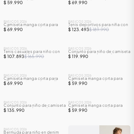
niño con bolsillo
niño con estampado
$ 59.990
$ 69.990
SALE
BASICOS 2026
BASICOS 2026
Camiseta manga corta para
Tenis deportivos para niña con
-
35
%
niño con estampado
bloques de color
$ 69.990
$ 123.493
$ 189.990
SALE
BASICOS 2026
BASICOS 2026
Tenis casuales para niño con
Conjunto para niño de camiseta
-
35
%
cordones elásticos y correa en
manga corta + bermuda
$ 107.893
$ 165.990
$ 119.990
velcro
BASICOS 2026
BASICOS 2026
Camiseta manga corta para
Camiseta manga corta para
niño con estampado en relieve
niño con estampado
$ 69.990
$ 59.990
BASICOS 2026
BASICOS 2026
Conjunto para niño de camiseta
Camiseta manga corta para
manga corta + bermuda
niño en silueta oversize
$ 135.990
$ 59.990
BASICOS 2026
Bermuda para niño en denim