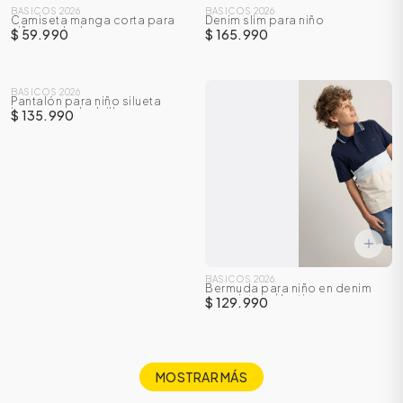
BASICOS 2026
BASICOS 2026
Camiseta manga corta para
Denim slim para niño
niña con boleros
$ 59.990
$ 165.990
BASICOS 2026
Pantalón para niño silueta
jogger con bolsillos cargo
$ 135.990
BASICOS 2026
Bermuda para niño en denim
con cintura élastica
$ 129.990
MOSTRAR MÁS