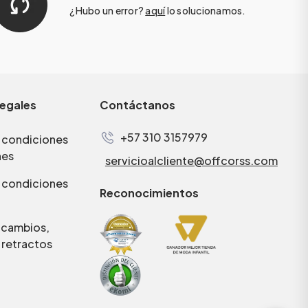
¿Hubo un error?
aquí
lo solucionamos.
legales
Contáctanos
+57 310 3157979
 condiciones
nes
servicioalcliente@offcorss.com
 condiciones
Reconocimientos
e cambios,
 retractos