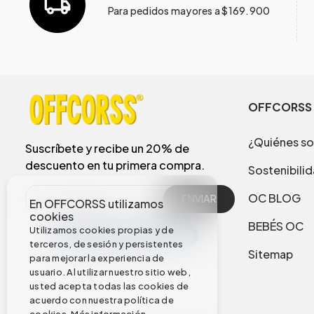
Para pedidos mayores a $169.900
OFFCORSS
¿Quiénes s
Suscríbete y recibe un 20% de
descuento en tu primera compra.
Sostenibili
OC BLOG
ENVIAR
En OFFCORSS utilizamos
cookies
BEBÉS OC
Utilizamos cookies propias y de
terceros, de sesión y persistentes
Sitemap
para mejorar la experiencia de
usuario. Al utilizar nuestro sitio web,
usted acepta todas las cookies de
acuerdo con nuestra política de