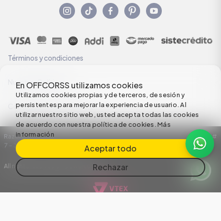
Términos y condiciones
Nuestras Políticas
En OFFCORSS utilizamos cookies
Utilizamos cookies propias y de terceros, de sesión y
persistentes para mejorar la experiencia de usuario. Al
Configuración de Cookies
utilizar nuestro sitio web, usted acepta todas las cookies
de acuerdo con nuestra política de cookies.
Más
información
Razón Social: C.I HERMECO S.A. NIT: 890924167-6 Dirección: Carrera 50 #
7 – 35
Aceptar todo
Rechazar
All rights reserved empowered by