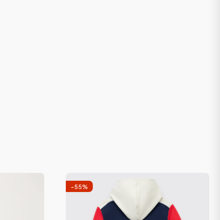
-
55
%