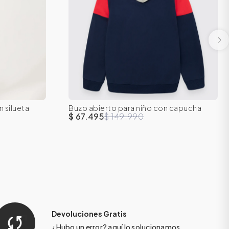
 silueta
Buzo abierto para niño con capucha
16
8
10
12
14
16
$ 67.495
$ 149.990
Devoluciones Gratis
¿Hubo un error?
aquí
lo solucionamos.