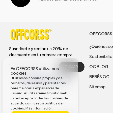
OFFCORSS
¿Quiénes s
Suscríbete y recibe un 20% de
descuento en tu primera compra.
Sostenibili
OC BLOG
ENVIAR
En OFFCORSS utilizamos
cookies
BEBÉS OC
Utilizamos cookies propias y de
terceros, de sesión y persistentes
Sitemap
para mejorar la experiencia de
usuario. Al utilizar nuestro sitio web,
usted acepta todas las cookies de
acuerdo con nuestra política de
cookies.
Más información