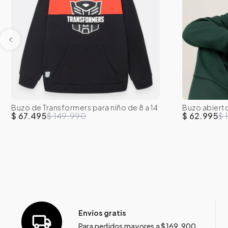
Buzo de Transformers para niño de 8 a 14
Buzo abiert
8
10
12
14
16
8
años con capucha y estampado en
$ 67.495
$ 149.990
$ 62.995
$ 
relieve
Envíos gratis
Para pedidos mayores a $169.900