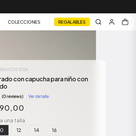
COLECCIONES
REGALABLES
| BASICOS 2026
rado con capucha para niño con
do
(0 reviews)
Ver detalle
990
,
00
 una talla
10
12
14
16