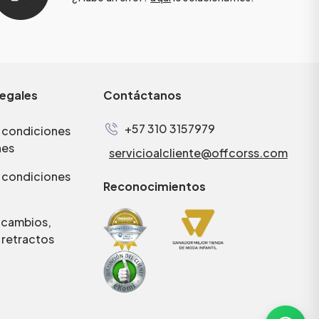
legales
Contáctanos
+57 310 3157979
 condiciones
nes
servicioalcliente@offcorss.com
 condiciones
Reconocimientos
e cambios,
 retractos