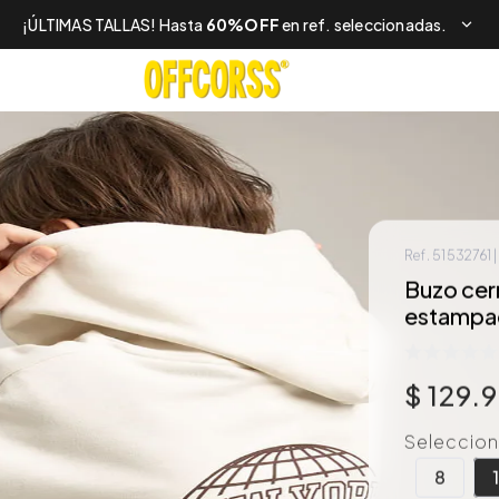
¡ÚLTIMAS TALLAS! Hasta
60%OFF
en ref. seleccionadas.
Ref.
51532761
Buzo cer
estampa
$
129
.
Selecciona
8