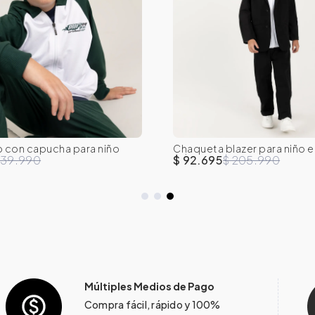
o con capucha para niño
Chaqueta blazer para niño en
10
12
14
16
8
10
12
14
clásica
139.990
$ 92.695
$ 205.990
Múltiples Medios de Pago
Compra fácil, rápido y 100%