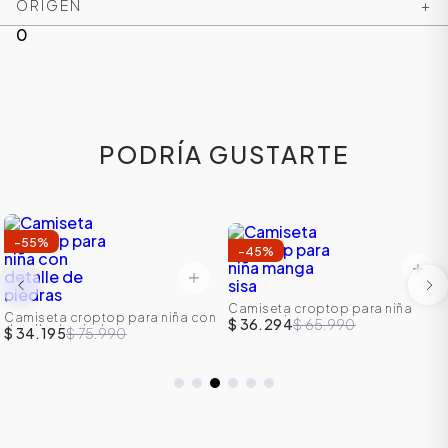
ORIGEN
+
0
PODRÍA GUSTARTE
-
55
%
-
45
%
Camiseta croptop para niña
Camiseta croptop para niña con
manga sisa
$ 36.294
$ 65.990
detalle de piedras
$ 34.195
$ 75.990