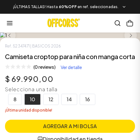
¡ÚLTIMAS TALLAS! Hasta
60%OFF
en ref. seleccionadas.
LOOK COMPLETO
Ref.
52347471
| BASICOS 2026
Camiseta croptop para niña con manga corta
(0 reviews)
Ver detalle
$
69
.
990
,
00
Selecciona una talla
8
10
12
14
16
¡Última unidad disponible!
AGREGAR A MI BOLSA
Disponibilidad en tienda