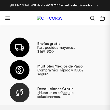
¡ÚLTIMAS TALLAS! Hasta
60%OFF
en ref. seleccionadas.
Envíos gratis
Para pedidos mayores a
$169.900
Múltiples Medios de Pago
Compra fácil, rápido y 100%
seguro.
Devoluciones Gratis
¿Hubo un error?
aquí
lo
solucionamos.