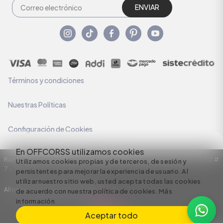
ENVIAR
Términos y condiciones
Nuestras Políticas
Configuración de Cookies
En OFFCORSS utilizamos cookies
Razón Social: C.I HERMECO S.A. NIT: 890924167-6 Dirección: Carrera 50 #
Utilizamos cookies propias y de terceros, de sesión y
7 – 35
persistentes para mejorar la experiencia de usuario. Al
utilizar nuestro sitio web, usted acepta todas las cookies
All rights reserved empowered by
de acuerdo con nuestra política de cookies.
Más
información
Aceptar todo