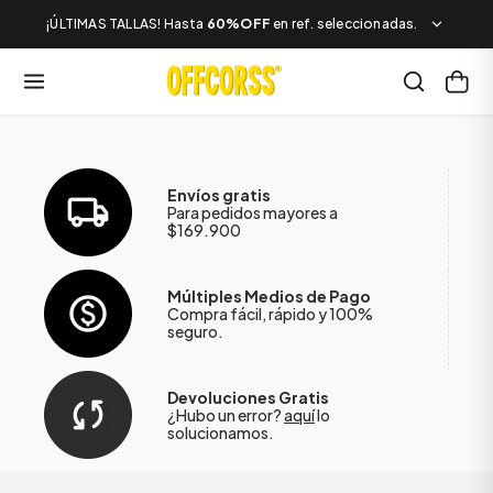
¡ÚLTIMAS TALLAS! Hasta
60%OFF
en ref. seleccionadas.
Envíos gratis
Para pedidos mayores a
$169.900
Múltiples Medios de Pago
Compra fácil, rápido y 100%
seguro.
Devoluciones Gratis
¿Hubo un error?
aquí
lo
solucionamos.