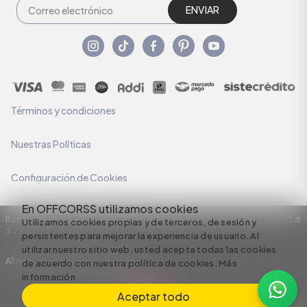
ENVIAR
Términos y condiciones
Nuestras Políticas
Configuración de Cookies
En OFFCORSS utilizamos cookies
Razón Social: C.I HERMECO S.A. NIT: 890924167-6 Dirección: Carrera 50 #
Utilizamos cookies propias y de terceros, de sesión y
7 – 35
persistentes para mejorar la experiencia de usuario. Al
utilizar nuestro sitio web, usted acepta todas las cookies
All rights reserved empowered by
de acuerdo con nuestra política de cookies.
Más
información
Aceptar todo