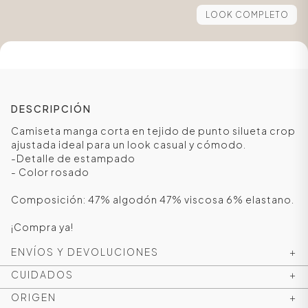
LOOK COMPLETO
DESCRIPCIÓN
Camiseta manga corta en tejido de punto silueta crop
ajustada ideal para un look casual y cómodo.
-Detalle de estampado
- Color rosado
ÁSICOS
Composición: 47% algodón 47% viscosa 6% elastano.
¡Compra ya!
ENVÍOS Y DEVOLUCIONES
+
ÁSICOS
ÁSICOS
CUIDADOS
+
ÁSICOS
ORIGEN
+