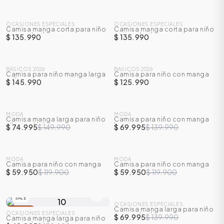
OCASIONES ESPECIALES
OCASIONES ESPECIALES
Camisa manga corta para niño
Camisa manga corta para niño
con corbatín
con corbatín
$ 135.990
$ 135.990
BASICOS 2026
BASICOS 2026
Camisa para niño manga larga
Camisa para niño con manga
roll up
corta
$ 145.990
$ 125.990
SALE
SALE
MODA
MODA
Camisa manga larga para niño
Camisa para niño con manga
-
50
%
-
50
%
silueta clásica
larga
$ 74.995
$ 149.990
$ 69.995
$ 139.990
SALE
SALE
MODA
MODA
Camisa para niño con manga
Camisa para niño con manga
-
50
%
-
50
%
corta
corta
$ 59.950
$ 119.900
$ 59.950
$ 119.900
SALE
SALE
OCASIONES ESPECIALES
Camisa manga larga para niño
-
50
%
-
50
%
OCASIONES ESPECIALES
con corbatín
$ 69.995
$ 139.990
Camisa manga larga para niño