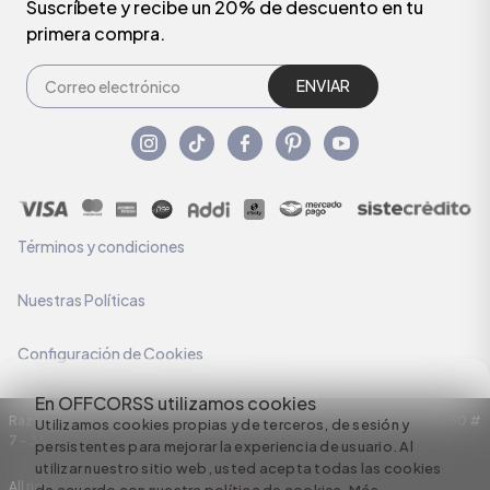
Suscríbete y recibe un 20% de descuento en tu
primera compra.
ENVIAR
Términos y condiciones
Nuestras Políticas
Configuración de Cookies
En OFFCORSS utilizamos cookies
Razón Social: C.I HERMECO S.A. NIT: 890924167-6 Dirección: Carrera 50 #
Utilizamos cookies propias y de terceros, de sesión y
7 – 35
persistentes para mejorar la experiencia de usuario. Al
utilizar nuestro sitio web, usted acepta todas las cookies
All rights reserved empowered by