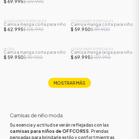
con corbatín
$ 69.995
$ 139.990
SALE
SALE
OCASIONES ESPECIALES
OCASIONES ESPECIALES
Camisa manga corta para niño
Camisa manga corta para niño
-
50
%
-
50
%
con corbatín
con silueta clásica
$ 62.995
$ 125.990
$ 59.950
$ 119.900
SALE
SALE
MODA
OCASIONES ESPECIALES
Camisa manga corta para niño
Camisa manga larga para niño
-
50
%
-
50
%
con bolsillo
con silueta clásica
$ 59.950
$ 119.900
$ 69.995
$ 139.990
MOSTRAR MÁS
Camisas de niño moda
Su esencia y actitud se verán reflejadas con las
camisas para niños de OFFCORSS
. Prendas
pensadas para brindarle estilo y confort mientras