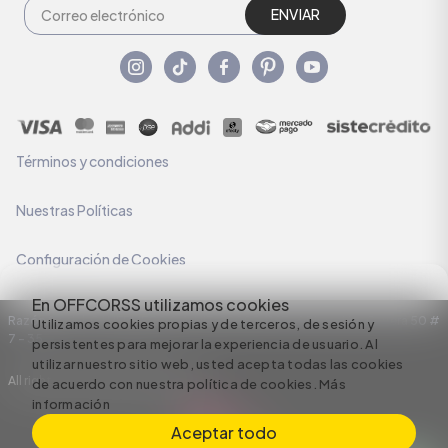
ENVIAR
Términos y condiciones
Nuestras Políticas
Configuración de Cookies
En OFFCORSS utilizamos cookies
Razón Social: C.I HERMECO S.A. NIT: 890924167-6 Dirección: Carrera 50 #
Utilizamos cookies propias y de terceros, de sesión y
7 – 35
persistentes para mejorar la experiencia de usuario. Al
utilizar nuestro sitio web, usted acepta todas las cookies
All rights reserved empowered by
de acuerdo con nuestra política de cookies.
Más
información
Aceptar todo