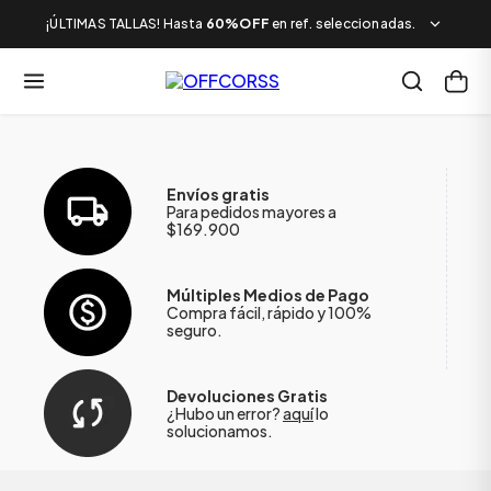
¡ÚLTIMAS TALLAS! Hasta
60%OFF
en ref. seleccionadas.
Envíos gratis
Para pedidos mayores a
$169.900
Múltiples Medios de Pago
Compra fácil, rápido y 100%
seguro.
Devoluciones Gratis
¿Hubo un error?
aquí
lo
solucionamos.