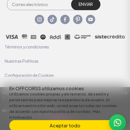
ENVIAR
Términos y condiciones
Nuestras Políticas
Configuración de Cookies
En OFFCORSS utilizamos cookies
Razón Social: C.I HERMECO S.A. NIT: 890924167-6 Dirección: Carrera 50 #
Utilizamos cookies propias y de terceros, de sesión y
7 – 35
persistentes para mejorar la experiencia de usuario. Al
utilizar nuestro sitio web, usted acepta todas las cookies
All rights reserved empowered by
de acuerdo con nuestra política de cookies.
Más
información
Aceptar todo