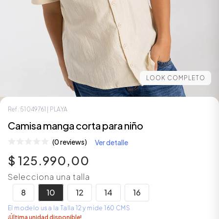
LOOK COMPLETO
Ref.
51049761
| PLAYA
Camisa manga corta para niño
ÁSICOS
(0 reviews)
Ver detalle
$
125
.
990
,
00
Selecciona una talla
ÁSICOS
ÁSICOS
8
10
12
14
16
ÁSICOS
El modelo usa la Talla 12 y mide 160 CMS
¡Última unidad disponible!