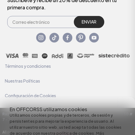
Suscríbete y recibe un 20% de descuento en tu
primera compra.
ENVIAR
Términos y condiciones
Nuestras Políticas
Configuración de Cookies
En OFFCORSS utilizamos cookies
Razón Social: C.I HERMECO S.A. NIT: 890924167-6 Dirección: Carrera 50 #
Utilizamos cookies propias y de terceros, de sesión y
7 – 35
persistentes para mejorar la experiencia de usuario. Al
utilizar nuestro sitio web, usted acepta todas las cookies
All rights reserved empowered by
de acuerdo con nuestra política de cookies.
Más