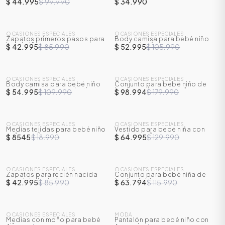
$ 44.995
$ 99.990
$ 34.990
SALE
SALE
OCASIONES ESPECIALES
OCASIONES ESPECIALES
Zapatos primeros pasos para
Body camisa para bebé niño
-
50
%
-
50
%
bebé niño
con corbatín
$ 42.995
$ 85.990
$ 52.995
$ 105.990
SALE
SALE
OCASIONES ESPECIALES
OCASIONES ESPECIALES
Body camisa para bebé niño
Conjunto para bebé niño de
-
50
%
-
45
%
manga larga con corbatín
body camisa + overoll
$ 54.995
$ 109.990
$ 98.994
$ 179.990
SALE
SALE
OCASIONES ESPECIALES
OCASIONES ESPECIALES
Medias tejidas para bebé niño
Vestido para bebé niña con
-
55
%
-
50
%
caña media
panty y moño
$ 8545
$ 18.990
$ 64.995
$ 129.990
ÁSICOS
SALE
SALE
OCASIONES ESPECIALES
OCASIONES ESPECIALES
Zapatos para recién nacida
Conjunto para bebé niña de
-
50
%
-
45
%
con detalle de flores
body + falda
$ 42.995
$ 85.990
$ 63.794
$ 115.990
ÁSICOS
ÁSICOS
SALE
SALE
ÁSICOS
OCASIONES ESPECIALES
MODA
Medias con moño para bebé
Pantalón para bebé niño con
-
55
%
-
50
%