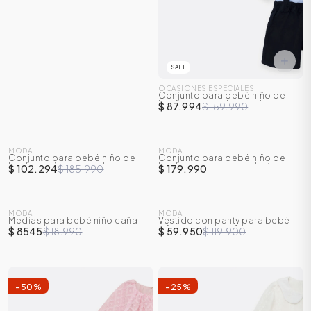
SALE
OCASIONES ESPECIALES
Conjunto para bebé niño de
body camisa + bermuda con
$ 87.994
$ 159.990
cargaderas
SALE
MODA
MODA
Conjunto para bebé niño de
Conjunto para bebé niño de
-
45
%
body camisa manga larga +
body camisa con corbatin +
$ 102.294
$ 185.990
$ 179.990
pantalón
overoll
SALE
SALE
MODA
MODA
Medias para bebé niño caña
Vestido con panty para bebé
-
55
%
-
50
%
corta
niña con manga corta
$ 8545
$ 18.990
$ 59.950
$ 119.900
-
50
%
-
25
%