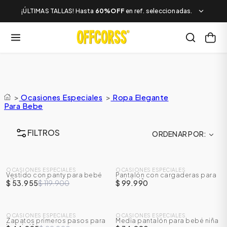
¡ÚLTIMAS TALLAS! Hasta
60%OFF
en ref. seleccionadas.
>
Ocasiones Especiales
>
Ropa Elegante
Para Bebe
FILTROS
ORDENAR POR
SALE
OCASIONES ESPECIALES
OCASIONES ESPECIALES
Vestido con panty para bebé
Pantalón con cargaderas para
-
55
%
niña manga larga
bebé niño
$ 53.955
$ 119.900
$ 99.990
SALE
OCASIONES ESPECIALES
OCASIONES ESPECIALES
Zapatos primeros pasos para
Media pantalón para bebé niña
-
55
%
bebé niño