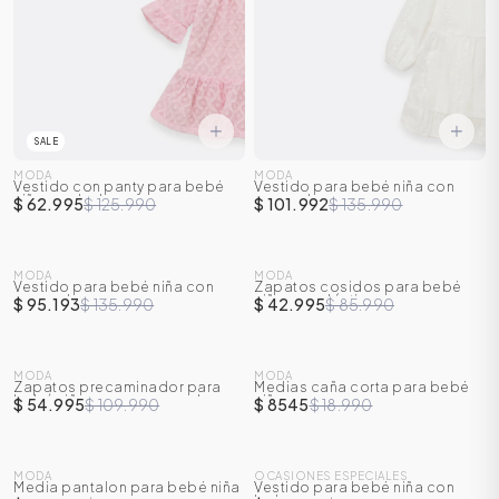
SALE
MODA
MODA
Vestido con panty para bebé
Vestido para bebé niña con
niña con boleros
manga larga
$ 62.995
$ 125.990
$ 101.992
$ 135.990
SALE
SALE
MODA
MODA
Vestido para bebé niña con
Zapatos cosidos para bebé
-
30
%
-
50
%
manga larga
niña con elástico
$ 95.193
$ 135.990
$ 42.995
$ 85.990
SALE
SALE
MODA
MODA
Zapatos precaminador para
Medias caña corta para bebé
-
50
%
-
55
%
bebé niña con correas velcro
niña
$ 54.995
$ 109.990
$ 8545
$ 18.990
SALE
MODA
OCASIONES ESPECIALES
Media pantalon para bebé niña
Vestido para bebé niña con
-
25
%
-
55
%