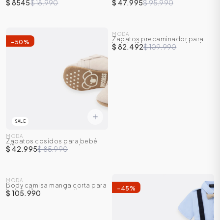
niña
cargaderas
$ 8545
$ 18.990
$ 47.995
$ 95.990
MODA
Zapatos precaminador para
-
50
%
-
25
%
bebé niño con correa de velcro
$ 82.492
$ 109.990
SALE
MODA
Zapatos cosidos para bebé
niño con correas de velcro
$ 42.995
$ 85.990
MODA
Body camisa manga corta para
-
45
%
bebé niño con corbatin
$ 105.990