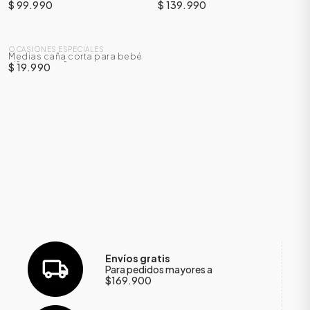
moño
camisa + falda con short
$ 99.990
$ 139.990
OCASIONES ESPECIALES
Medias caña corta para bebé
niña con moño
$ 19.990
Envíos gratis
Para pedidos mayores a
$169.900