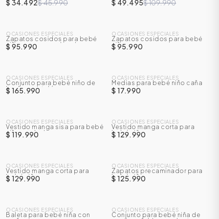
boleros
$ 34.492
$ 45.990
$ 49.495
$ 109.990
OCASIONES ESPECIALES
OCASIONES ESPECIALES
Zapatos cosidos para bebé
Zapatos cosidos para bebé
niño con correa de velcro
niño
$ 95.990
$ 95.990
OCASIONES ESPECIALES
OCASIONES ESPECIALES
Conjunto para bebé niño de
Medias para bebé niño caña
body + pantalón
corta
$ 165.990
$ 17.990
OCASIONES ESPECIALES
OCASIONES ESPECIALES
Vestido manga sisa para bebé
Vestido manga corta para
niña con boleros
bebé niña
$ 119.990
$ 129.990
OCASIONES ESPECIALES
OCASIONES ESPECIALES
Vestido manga corta para
Zapatos precaminador para
bebé niña
bebé niña con correas en
$ 129.990
$ 125.990
velcro
OCASIONES ESPECIALES
OCASIONES ESPECIALES
Baleta para bebé niña con
Conjunto para bebé niña de