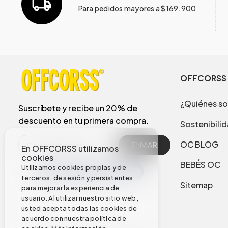
Para pedidos mayores a $169.900
OFFCORSS
¿Quiénes s
Suscríbete y recibe un 20% de
descuento en tu primera compra.
Sostenibili
OC BLOG
ENVIAR
En OFFCORSS utilizamos
cookies
BEBÉS OC
Utilizamos cookies propias y de
terceros, de sesión y persistentes
Sitemap
para mejorar la experiencia de
usuario. Al utilizar nuestro sitio web,
usted acepta todas las cookies de
acuerdo con nuestra política de