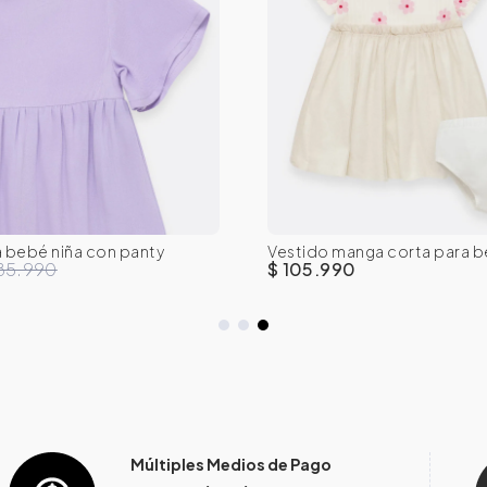
-6M
6-9M
12M
18M
0-3M
3-6M
6-9M
12M
a bebé niña con panty
Vestido manga corta para b
24M
panty
85.990
$ 105.990
Múltiples Medios de Pago