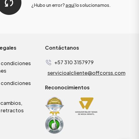
¿Hubo un error?
aquí
lo solucionamos.
legales
Contáctanos
+57 310 3157979
 condiciones
nes
servicioalcliente@offcorss.com
 condiciones
Reconocimientos
e cambios,
 retractos