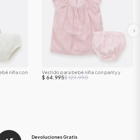
18M
0-3M
3-6M
6-9M
12M
18M
ebé niña con
Vestido para bebé niña con panty y
24M
moño
$ 64.995
$ 129.990
Devoluciones Gratis