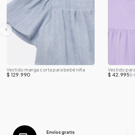
0-3M
3-6M
6-9M
12M
18M
0-3M
3
Vestido manga corta para bebé niña
Vestido par
24M
24M
integrado
$ 129.990
$ 42.995
$ 
Envíos gratis