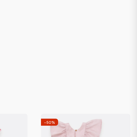
-
50
%