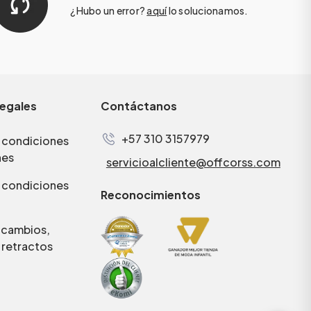
¿Hubo un error?
aquí
lo solucionamos.
legales
Contáctanos
+57 310 3157979
 condiciones
nes
servicioalcliente@offcorss.com
 condiciones
Reconocimientos
e cambios,
 retractos