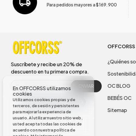
Para pedidos mayores a $169.900
OFFCORSS
¿Quiénes s
Suscríbete y recibe un 20% de
descuento en tu primera compra.
Sostenibili
OC BLOG
ENVIAR
En OFFCORSS utilizamos
cookies
BEBÉS OC
Utilizamos cookies propias y de
terceros, de sesión y persistentes
Sitemap
para mejorar la experiencia de
usuario. Al utilizar nuestro sitio web,
usted acepta todas las cookies de
acuerdo con nuestra política de