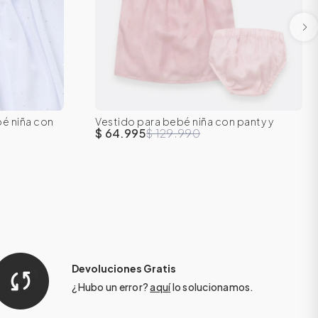
18M
0-3M
3-6M
6-9M
12M
18M
bé niña con
Vestido para bebé niña con panty y
24M
moño
$ 64.995
$ 129.990
Devoluciones Gratis
¿Hubo un error?
aquí
lo solucionamos.