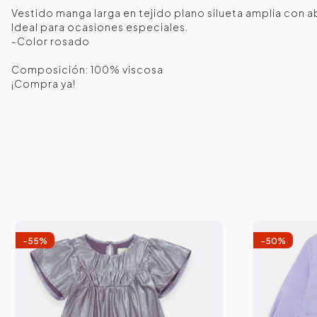
Vestido manga larga en tejido plano silueta amplia con a
Ideal para ocasiones especiales.
-Color rosado
Composición: 100% viscosa
¡Compra ya!
-
55
%
-
50
%