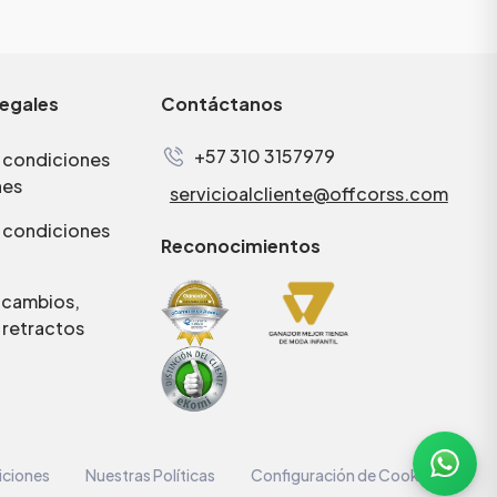
legales
Contáctanos
+57 310 3157979
 condiciones
nes
servicioalcliente@offcorss.com
 condiciones
Reconocimientos
e cambios,
 retractos
iciones
Nuestras Políticas
Configuración de Cookies