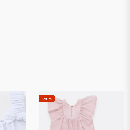
-
50
%