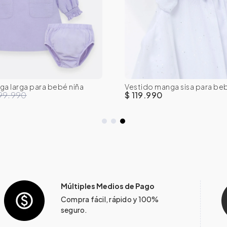
-6M
6-9M
12M
18M
0-3M
3-6M
6-9M
12M
a larga para bebé niña
Vestido manga sisa para be
24M
ia
boleros
99.990
$ 119.990
Múltiples Medios de Pago
Compra fácil, rápido y 100%
seguro.