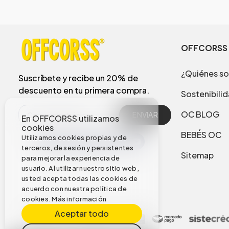
OFFCORSS
¿Quiénes s
Suscríbete y recibe un 20% de
descuento en tu primera compra.
Sostenibili
OC BLOG
ENVIAR
En OFFCORSS utilizamos
cookies
BEBÉS OC
Utilizamos cookies propias y de
terceros, de sesión y persistentes
Sitemap
para mejorar la experiencia de
usuario. Al utilizar nuestro sitio web,
usted acepta todas las cookies de
acuerdo con nuestra política de
cookies.
Más información
Aceptar todo