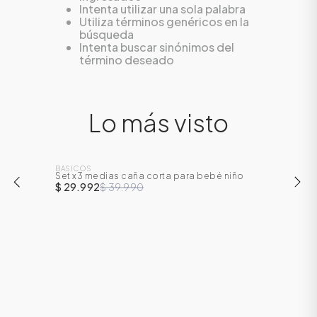
Intenta utilizar una sola palabra
Utiliza términos genéricos en la
búsqueda
Intenta buscar sinónimos del
término deseado
Lo más visto
BASICOS
Set x3 medias caña corta para bebé niño
-
25
%
$ 29.992
$ 39.990
ÁSICOS
ÁSICOS
ÁSICOS
ÁSICOS