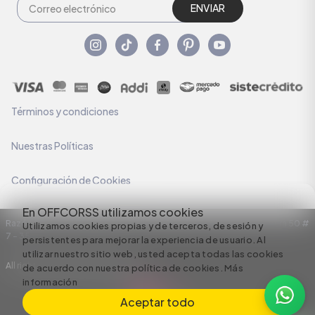
ENVIAR
Términos y condiciones
Nuestras Políticas
Configuración de Cookies
En OFFCORSS utilizamos cookies
Razón Social: C.I HERMECO S.A. NIT: 890924167-6 Dirección: Carrera 50 #
Utilizamos cookies propias y de terceros, de sesión y
7 – 35
persistentes para mejorar la experiencia de usuario. Al
utilizar nuestro sitio web, usted acepta todas las cookies
All rights reserved empowered by
de acuerdo con nuestra política de cookies.
Más
información
Aceptar todo