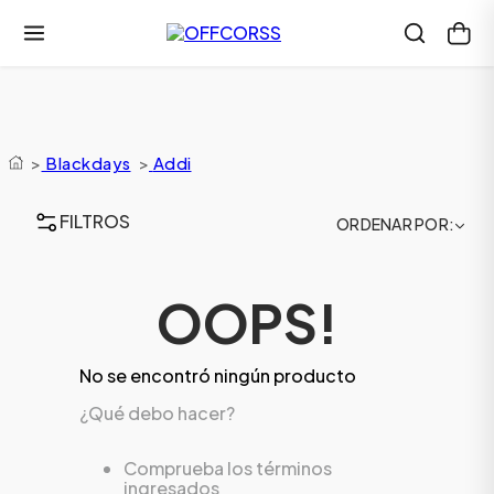
>
Blackdays
>
Addi
FILTROS
ORDENAR POR
OOPS!
No se encontró ningún producto
¿Qué debo hacer?
Comprueba los términos
ingresados