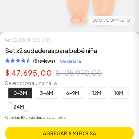
LOOK COMPLETO
Ref.
32201681
| BASICOS
Set x2 sudaderas para bebé niña
(8 reviews)
Ver detalle
$
47
.
695
,
00
$
105
.
990
,
00
Selecciona una talla
ÁSICOS
0-3M
3-6M
6-9M
12M
18M
24M
ÁSICOS
Quedan
10 unidades
disponibles
ÁSICOS
ÁSICOS
AGREGAR A MI BOLSA