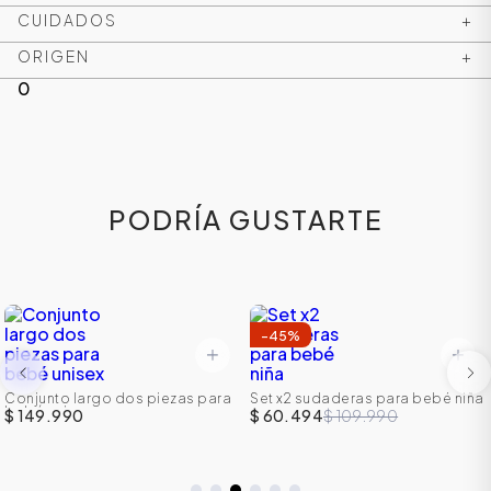
CUIDADOS
+
ORIGEN
+
0
PODRÍA GUSTARTE
-
45
%
Conjunto largo dos piezas para
Set x2 sudaderas para bebé niña
bebé unisex
$ 149.990
$ 60.494
$ 109.990