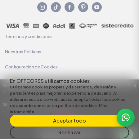
Términos y condiciones
Nuestras Políticas
Configuración de Cookies
En OFFCORSS utilizamos cookies
Razón Social: C.I HERMECO S.A. NIT: 890924167-6 Dirección: Carrera 50 #
Utilizamos cookies propias y de terceros, de sesión y
7 – 35
persistentes para mejorar la experiencia de usuario. Al
utilizar nuestro sitio web, usted acepta todas las cookies
All rights reserved empowered by
de acuerdo con nuestra política de cookies.
Más
información
Aceptar todo
Rechazar