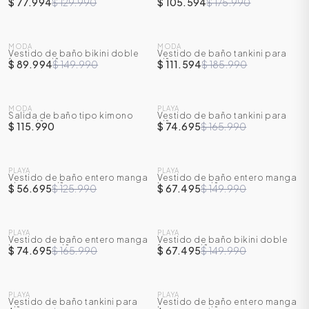
$ 77.994
$ 129.990
$ 105.594
$ 175.990
SALE
SALE
MODA
MODA
Vestido de baño bikini doble
Vestido de baño tankini para
-
40
%
-
40
%
faz para niña
niña
$ 89.994
$ 149.990
$ 111.594
$ 185.990
SALE
MODA
PLAYA
Salida de baño tipo kimono
Vestido de baño tankini para
-
55
%
para niña
niña
$ 115.990
$ 74.695
$ 165.990
SALE
SALE
PLAYA
PLAYA
Vestido de baño entero manga
Vestido de baño entero manga
-
55
%
-
55
%
sisa para niña
larga para niña
$ 56.695
$ 125.990
$ 67.495
$ 149.990
SALE
SALE
PLAYA
PLAYA
Vestido de baño entero manga
Vestido de baño bikini doble
-
55
%
-
55
%
larga para niña
faz para niña
$ 74.695
$ 165.990
$ 67.495
$ 149.990
SALE
SALE
PLAYA
PLAYA
Vestido de baño tankini para
Vestido de baño entero manga
-
55
%
-
40
%