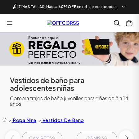
¡ÚLTIMAS TALLAS! Hasta
60%OFF
en ref. seleccionadas.
Vestidos de baño para
adolescentes niñas
Compra trajes de baño juveniles para niñas de 8 a 14
años
>
Ropa Nina
>
Vestidos De Bano
CAMISETAS
CAMISAS