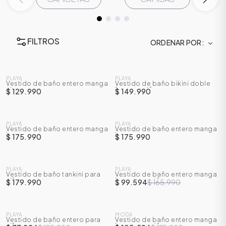
FILTROS
ORDENAR POR
NUEVO
NUEVO
PLAYA
PLAYA
Vestido de baño entero manga
Vestido de baño bikini doble
sisa
faz para niña
$ 129.990
$ 149.990
NUEVO
NUEVO
PLAYA
PLAYA
Vestido de baño entero manga
Vestido de baño entero manga
larga
larga
$ 175.990
$ 175.990
ÁSICOS
NUEVO
SALE
PLAYA
PLAYA
Vestido de baño tankini para
Vestido de baño entero manga
-
40
%
niña
larga para niña
$ 179.990
$ 99.594
$ 165.990
ÁSICOS
ÁSICOS
SALE
SALE
ÁSICOS
PLAYA
MODA
Vestido de baño entero para
Vestido de baño entero manga
-
40
%
-
40
%
niña manga sisa
larga para niña