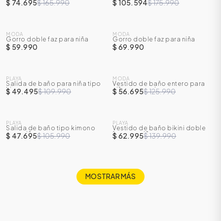
niña
larga para niña
$ 74.695
$ 165.990
$ 105.594
$ 175.990
MODA
MODA
Gorro doble faz para niña
Gorro doble faz para niña
$ 59.990
$ 69.990
SALE
SALE
PLAYA
MODA
Salida de baño para niña tipo
Vestido de baño entero para
-
55
%
-
55
%
kimono
niña manga sisa
$ 49.495
$ 109.990
$ 56.695
$ 125.990
SALE
PLAYA
PLAYA
Salida de baño tipo kimono
Vestido de baño bikini doble
-
55
%
-
55
%
para niña
faz para niña
$ 47.695
$ 105.990
$ 62.995
$ 139.990
MOSTRAR MÁS