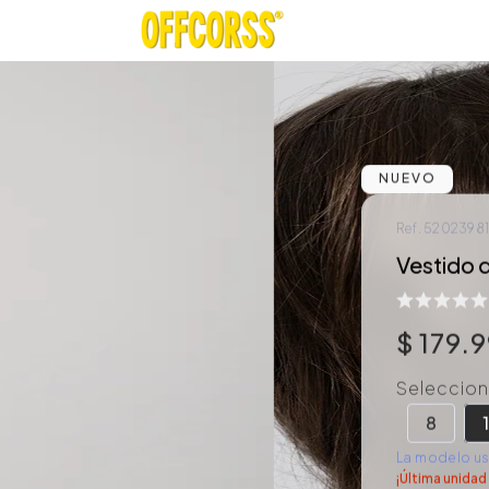
NUEVO
Ref.
5202398
Vestido d
$
179
.
9
Selecciona
8
La modelo usa
¡Última unidad