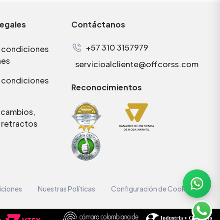
legales
Contáctanos
+57 310 3157979
 condiciones
nes
servicioalcliente@offcorss.com
 condiciones
Reconocimientos
e cambios,
 retractos
iciones
Nuestras Políticas
Configuración de Cookies