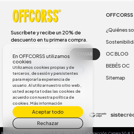
OFFCORSS
¿Quiénes s
Suscríbete y recibe un 20% de
descuento en tu primera compra.
Sostenibili
OC BLOG
ENVIAR
En OFFCORSS utilizamos
cookies
BEBÉS OC
Utilizamos cookies propias y de
terceros, de sesión y persistentes
Sitemap
para mejorar la experiencia de
usuario. Al utilizar nuestro sitio web,
usted acepta todas las cookies de
acuerdo con nuestra política de
cookies.
Más información
Aceptar todo
Rechazar
Razón Social: C.I HERMECO S.A. NIT: 890924167-6 Dirección: Carrera 50 # 7