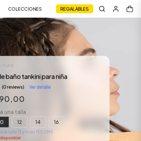
COLECCIONES
REGALABLES
1
| PLAYA
e baño tankini para niña
(0 reviews)
Ver detalle
90
,
00
 una talla
10
12
14
16
 la talla 12 y mide 150 CMS
 disponible!