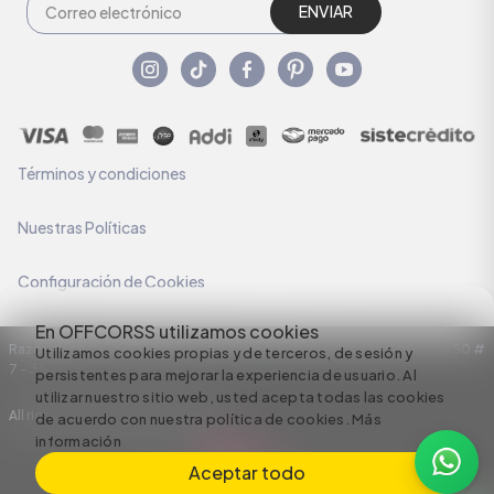
ENVIAR
Términos y condiciones
Nuestras Políticas
Configuración de Cookies
En OFFCORSS utilizamos cookies
Razón Social: C.I HERMECO S.A. NIT: 890924167-6 Dirección: Carrera 50 #
Utilizamos cookies propias y de terceros, de sesión y
7 – 35
persistentes para mejorar la experiencia de usuario. Al
utilizar nuestro sitio web, usted acepta todas las cookies
All rights reserved empowered by
de acuerdo con nuestra política de cookies.
Más
información
Aceptar todo