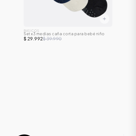
BASICOS
Set x3 medias caña corta para bebé niño
$ 29.992
$ 39.990