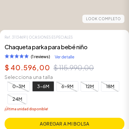
LOOK COMPLETO
Ref.
31134691
| OCASIONES ESPECIALES
Chaqueta parka para bebé niño
(1 reviews)
Ver detalle
$
40
.
596
,
00
$
115
.
990
,
00
Selecciona una talla
ÁSICOS
0-3M
3-6M
6-9M
12M
18M
24M
ÁSICOS
¡Última unidad disponible!
ÁSICOS
ÁSICOS
AGREGAR A MI BOLSA