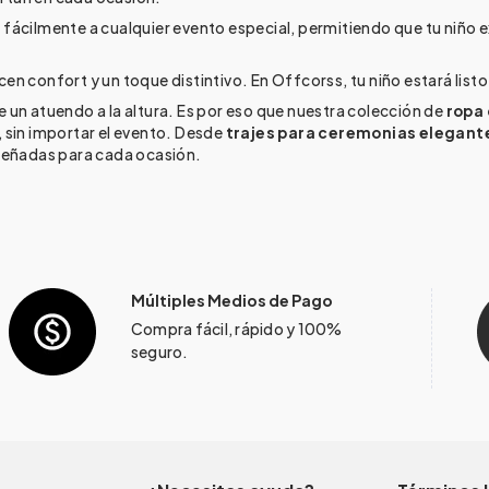
 fácilmente a cualquier evento especial, permitiendo que tu niño 
cen confort y un toque distintivo. En Offcorss, tu niño estará listo
atuendo a la altura. Es por eso que nuestra colección de
ropa 
 sin importar el evento. Desde
trajes para ceremonias elegant
señadas para cada ocasión.
Múltiples Medios de Pago
Compra fácil, rápido y 100%
seguro.