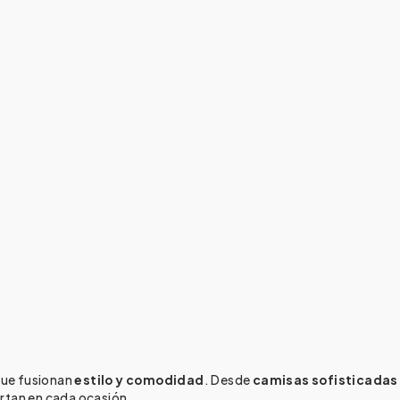
que fusionan
estilo y comodidad
. Desde
camisas sofisticadas
ertan en cada ocasión.