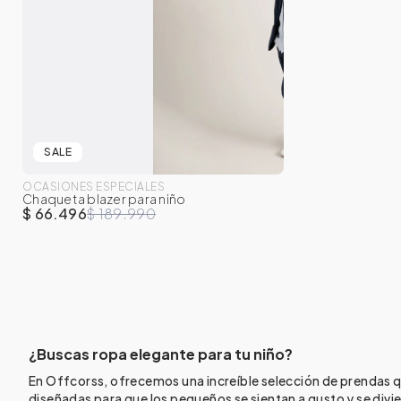
SALE
OCASIONES ESPECIALES
Chaqueta blazer para niño
$ 66.496
$ 189.990
¿Buscas ropa elegante para tu niño?
En Offcorss, ofrecemos una increíble selección de prendas 
diseñadas para que los pequeños se sientan a gusto y se divi