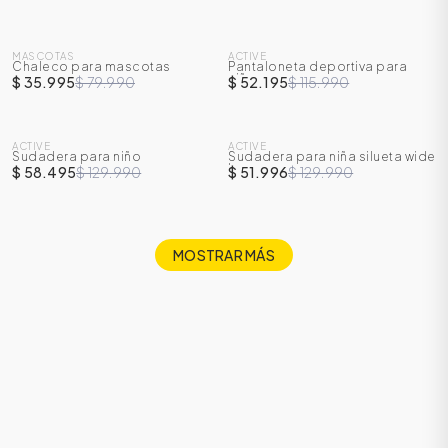
SALE
SALE
MASCOTAS
ACTIVE
Chaleco para mascotas
Pantaloneta deportiva para
-
55
%
-
55
%
niño
$ 35.995
$ 79.990
$ 52.195
$ 115.990
SALE
SALE
ACTIVE
ACTIVE
Sudadera para niño
Sudadera para niña silueta wide
-
55
%
-
60
%
leg
$ 58.495
$ 129.990
$ 51.996
$ 129.990
MOSTRAR MÁS