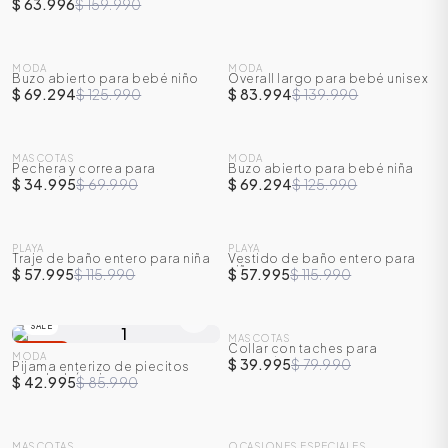
$ 63.996
$ 159.990
SALE
SALE
MODA
MODA
Buzo abierto para bebé niño
Overall largo para bebé unisex
-
45
%
-
40
%
$ 69.294
$ 125.990
$ 83.994
$ 139.990
SALE
SALE
MASCOTAS
MODA
Pechera y correa para
Buzo abierto para bebé niña
-
50
%
-
45
%
mascotas
$ 34.995
$ 69.990
$ 69.294
$ 125.990
SALE
SALE
PLAYA
PLAYA
Traje de baño entero para niña
Vestido de baño entero para
-
50
%
-
50
%
niña
$ 57.995
$ 115.990
$ 57.995
$ 115.990
ÁSICOS
SALE
SALE
MASCOTAS
Collar con taches para
-
50
%
-
50
%
MODA
mascotas
$ 39.995
$ 79.990
Pijama enterizo de piecitos
ÁSICOS
para bebé unisex
$ 42.995
$ 85.990
ÁSICOS
ÁSICOS
SALE
SALE
MASCOTAS
OCASIONES ESPECIALES