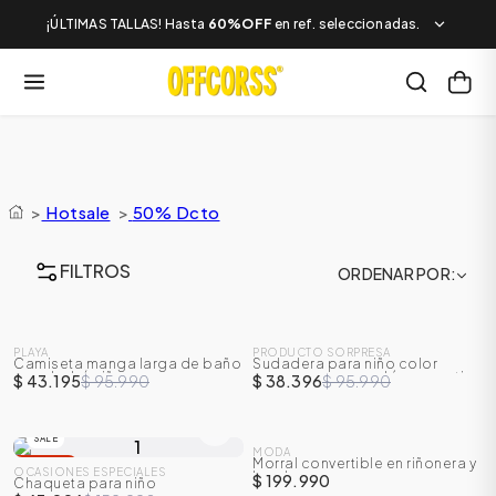
¡ÚLTIMAS TALLAS! Hasta
60%OFF
en ref. seleccionadas.
>
Hotsale
>
50% Dcto
FILTROS
ORDENAR POR
SALE
SALE
PLAYA
PRODUCTO SORPRESA
Camiseta manga larga de baño
Sudadera para niño color
-
55
%
-
60
%
para bebé niño
sorpresa con cordón en pretina
$ 43.195
$ 95.990
$ 38.396
$ 95.990
y botas en rib
SALE
MODA
Morral convertible en riñonera y
-
60
%
OCASIONES ESPECIALES
lonchera
$ 199.990
Chaqueta para niño