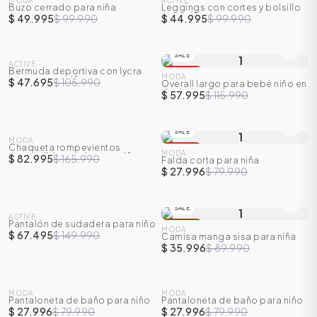
MODA
ACTIVE
Buzo cerrado para niña
Leggings con cortes y bolsillo
-
50
%
-
55
%
para niña
$ 49.995
$ 99.990
$ 44.995
$ 99.990
SALE
SALE
ACTIVE
Bermuda deportiva con lycra
-
55
%
-
50
%
MODA
interna para niño
$ 47.695
$ 105.990
Overall largo para bebé niño en
denim
$ 57.995
$ 115.990
SALE
SALE
MODA
Chaqueta rompevientos
-
50
%
-
65
%
MODA
convertible en tula para niña
$ 82.995
$ 165.990
Falda corta para niña
$ 27.996
$ 79.990
SALE
SALE
ACTIVE
Pantalón de sudadera para niño
-
55
%
-
60
%
MODA
$ 67.495
$ 149.990
Camisa manga sisa para niña
$ 35.996
$ 89.990
SALE
SALE
MODA
MODA
Pantaloneta de baño para niño
Pantaloneta de baño para niño
-
65
%
-
65
%
$ 27.996
$ 79.990
$ 27.996
$ 79.990