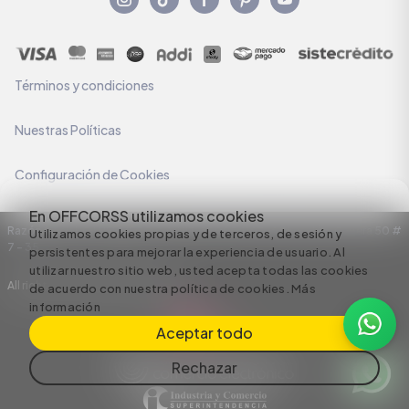
Términos y condiciones
Nuestras Políticas
Configuración de Cookies
En OFFCORSS utilizamos cookies
Razón Social: C.I HERMECO S.A. NIT: 890924167-6 Dirección: Carrera 50 #
Utilizamos cookies propias y de terceros, de sesión y
7 – 35
persistentes para mejorar la experiencia de usuario. Al
utilizar nuestro sitio web, usted acepta todas las cookies
All rights reserved empowered by
de acuerdo con nuestra política de cookies.
Más
información
Aceptar todo
Rechazar