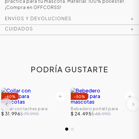
práctica para tu mascota. Material: 100% poliéster.
¡Compra en OFFCORSS!
ENVÍOS Y DEVOLUCIONES
+
CUIDADOS
+
PODRÍA GUSTARTE
-
60
%
-
50
%
Collar con taches para
Bebedero portátil para
mascotas
mascotas
$ 31.996
$ 79.990
$ 24.495
$ 48.990