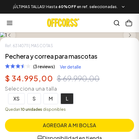
¡ÚLTIMAS TALLAS! Hasta
60%OFF
en ref. seleccionadas.
SALE
Ref.
63140711
| MASCOTAS
Pechera y correa para mascotas
(3 reviews)
Ver detalle
$
34
.
995
,
00
$
69
.
990
,
00
Selecciona una talla
XS
S
M
L
Quedan
10 unidades
disponibles
AGREGAR A MI BOLSA
Disponibilidad en tienda