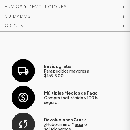
ENVÍOS Y DEVOLUCIONES
+
CUIDADOS
+
ORIGEN
+
Envíos gratis
Para pedidos mayores a
$169.900
ÁSICOS
Múltiples Medios de Pago
Compra fácil, rápido y 100%
seguro.
ÁSICOS
ÁSICOS
Devoluciones Gratis
ÁSICOS
¿Hubo un error?
aquí
lo
solucionamos.