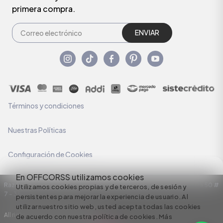
primera compra.
ENVIAR
Términos y condiciones
Nuestras Políticas
Configuración de Cookies
En OFFCORSS utilizamos cookies
Razón Social: C.I HERMECO S.A. NIT: 890924167-6 Dirección: Carrera 50 #
Utilizamos cookies propias y de terceros, de sesión y
7 – 35
persistentes para mejorar la experiencia de usuario. Al
utilizar nuestro sitio web, usted acepta todas las cookies
All rights reserved empowered by
de acuerdo con nuestra política de cookies.
Más