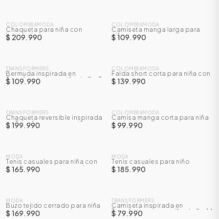
NUEVO
NUEVO
COLOMBIAMODA
COLOMBIAMODA
Chaqueta para niña con
Camiseta manga larga para
lentejuelas
niño
$ 209.990
$ 109.990
NUEVO
NUEVO
TRANSFORMERS
COLOMBIAMODA
Bermuda inspirada en
Falda short corta para niña con
Transformes para niño de 2 a 7
prenses
$ 109.990
$ 139.990
años
NUEVO
NUEVO
TRANSFORMERS
COLOMBIAMODA
Chaqueta reversible inspirada
Camisa manga corta para niña
en Transformers para niño
con textura
$ 199.990
$ 99.990
ÁSICOS
NUEVO
NUEVO
MODA
MODA
Tenis casuales para niña con
Tenis casuales para niño
cordones y correa en velcro
$ 165.990
$ 185.990
ÁSICOS
NUEVO
NUEVO
ÁSICOS
ÁSICOS
MODA
TRANSFORMERS
Buzo tejido cerrado para niña
Camiseta inspirada en
Transformers para niño de 8 a 14
$ 169.990
$ 79.990
años