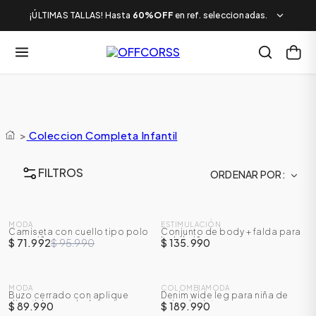
¡ÚLTIMAS TALLAS! Hasta
60%OFF
en ref. seleccionadas.
>
Coleccion Completa Infantil
FILTROS
ORDENAR POR
NUEVO
NUEVO
MODA
ESTIMULACIÓN
Camiseta con cuello tipo polo
Conjunto de body + falda para
-
25
%
para niño
bebé niña
$ 71.992
$ 95.990
$ 135.990
NUEVO
NUEVO
MODA
COLOMBIAMODA
Buzo cerrado con aplique
Denim wide leg para niña de
divertido para bebé unisex
animal print
$ 89.990
$ 189.990