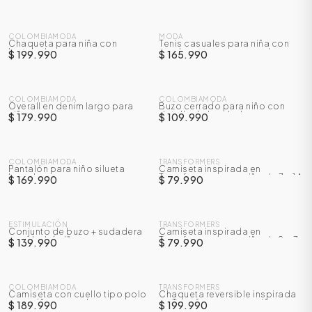
NUEVO
NUEVO
COLOMBIAMODA
MODA
Chaqueta para niña con
Tenis casuales para niña con
lentejuelas
cordones y correa en velcro
$ 199.990
$ 165.990
NUEVO
NUEVO
COLOMBIAMODA
COLOMBIAMODA
Overall en denim largo para
Buzo cerrado para niño con
niño
detalle de bordado
$ 179.990
$ 109.990
NUEVO
NUEVO
COLOMBIAMODA
TRANSFORMERS
Pantalón para niño silueta
Camiseta inspirada en
barrel
Transformers para niño de 7 a 14
$ 169.990
$ 79.990
años
NUEVO
NUEVO
ESTIMULACIÓN
TRANSFORMERS
Conjunto de buzo + sudadera
Camiseta inspirada en
para bebé niño
Transformers para niño de 2 a 7
$ 139.990
$ 79.990
años
NUEVO
NUEVO
COLOMBIAMODA
TRANSFORMERS
Camiseta con cuello tipo polo
Chaqueta reversible inspirada
para niño manga larga
en Transformers para niño
$ 189.990
$ 199.990