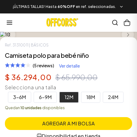
¡ÚLTIMAS TALLAS! Hasta
60%OFF
en ref. seleccionadas.
LOOK COMPLETO
SALE
Ref.
31310011
| BÁSICOS
Camiseta polo para bebé niño
(5 reviews)
Ver detalle
$
36
.
294
,
00
$
65
.
990
,
00
Selecciona una talla
3-6M
6-9M
12M
18M
24M
Quedan
10 unidades
disponibles
AGREGAR A MI BOLSA
Disponibilidad en tienda