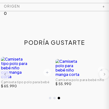
ORIGEN
+
0
PODRÍA GUSTARTE
Camiseta polo para bebé niño
Camiseta tipo polo para bebé
manga corta
$ 55.990
niño con manga corta
$ 65.990