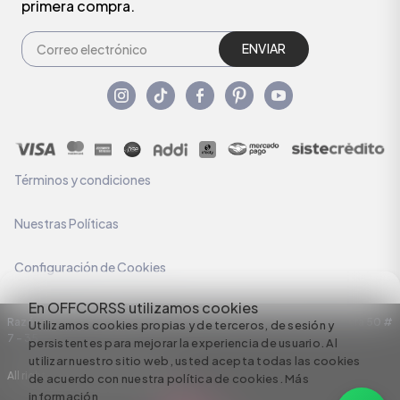
primera compra.
ENVIAR
Términos y condiciones
Nuestras Políticas
Configuración de Cookies
En OFFCORSS utilizamos cookies
Razón Social: C.I HERMECO S.A. NIT: 890924167-6 Dirección: Carrera 50 #
Utilizamos cookies propias y de terceros, de sesión y
7 – 35
persistentes para mejorar la experiencia de usuario. Al
utilizar nuestro sitio web, usted acepta todas las cookies
All rights reserved empowered by
de acuerdo con nuestra política de cookies.
Más
información