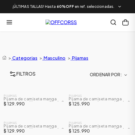
¡ÚLTIMAS TALLAS! Hasta
60%OFF
en ref. seleccionadas.
>
Categorias
>
Masculino
>
Pijamas
FILTROS
ORDENAR POR
NUEVO
NUEVO
PIJAMAS
PIJAMAS
Pijama de camiseta manga
Pijama de camiseta manga
larga + pantalón para niño de 2
corta + bermuda para niño de 8
$ 129.990
$ 125.990
a 7 años
a 14 años
NUEVO
NUEVO
PIJAMAS
PIJAMAS
Pijama de camiseta manga
Pijama de camiseta manga
larga + pantalón para niño de 2
corta + bermuda para niño de 8
$ 129.990
$ 125.990
a 7 años
a 14 años