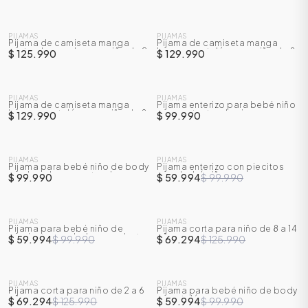
NUEVO
NUEVO
PIJAMAS
PIJAMAS
Pijama de camiseta manga
Pijama de camiseta manga
corta + bermuda para niño de 2
larga + pantalón para niño de 8
$ 125.990
$ 129.990
a 7 años
a 14 años
NUEVO
NUEVO
PIJAMAS
PIJAMAS
Pijama de camiseta manga
Pijama enterizo para bebé niño
larga + pantalón para niño de 8
con protector de cierre
$ 129.990
$ 99.990
a 14 años
NUEVO
SALE
PIJAMAS
PIJAMAS
Pijama para bebé niño de body
Pijama enterizo con piecitos
-
40
%
con broches en entrepierna +
para bebé niño
$ 99.990
$ 59.994
$ 99.990
pantalón
SALE
SALE
PIJAMAS
PIJAMAS
Pijama para bebé niño de
Pijama corta para niño de 8 a 14
-
40
%
-
45
%
camiseta + sudadera con botas
años
$ 59.994
$ 99.990
$ 69.294
$ 125.990
transformables
SALE
SALE
PIJAMAS
PIJAMAS
Pijama corta para niño de 2 a 6
Pijama para bebé niño de body
-
45
%
-
40
%
años
+ pantalón
$ 69.294
$ 125.990
$ 59.994
$ 99.990