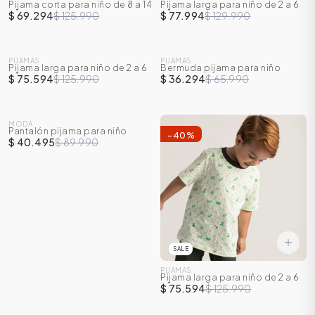
Pijama corta para niño de 8 a 14
Pijama larga para niño de 2 a 6
-
45
%
-
40
%
años
años
$ 69.294
$ 125.990
$ 77.994
$ 129.990
SALE
SALE
PIJAMAS
PIJAMAS
Pijama larga para niño de 2 a 6
Bermuda pijama para niño
-
40
%
-
45
%
años
$ 75.594
$ 125.990
$ 36.294
$ 65.990
SALE
MODA
Pantalón pijama para niño
-
55
%
-
40
%
$ 40.495
$ 89.990
SALE
PIJAMAS
Pijama larga para niño de 2 a 6
años
$ 75.594
$ 125.990
SALE
SALE