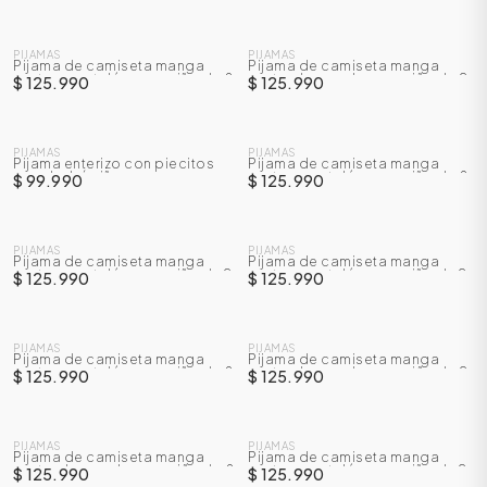
NUEVO
NUEVO
PIJAMAS
PIJAMAS
Pijama de camiseta manga
Pijama de camiseta manga
corta + pantalón para niño de 8
corta + bermuda para niño de 2
$ 125.990
$ 125.990
a 14 años
a 7 años
NUEVO
NUEVO
PIJAMAS
PIJAMAS
Pijama enterizo con piecitos
Pijama de camiseta manga
para bebé niño
corta + pantalón para niño de 8
$ 99.990
$ 125.990
a 14 años
NUEVO
NUEVO
PIJAMAS
PIJAMAS
Pijama de camiseta manga
Pijama de camiseta manga
corta + pantalón para niño de 2
corta + pantalón para niño de 2
$ 125.990
$ 125.990
a 7 años
a 7 años
ÁSICOS
NUEVO
NUEVO
PIJAMAS
PIJAMAS
Pijama de camiseta manga
Pijama de camiseta manga
corta + pantalón para niño de 8
corta + bermuda para niño de 2
$ 125.990
$ 125.990
a 14 años
a 7 años
ÁSICOS
NUEVO
NUEVO
ÁSICOS
ÁSICOS
PIJAMAS
PIJAMAS
Pijama de camiseta manga
Pijama de camiseta manga
corta + bermuda para niño de 8
corta + pantalón para niño de 2
$ 125.990
$ 125.990
a 14 años
a 7 años