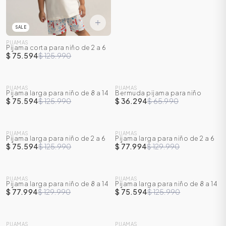
SALE
PIJAMAS
Pijama corta para niño de 2 a 6
años
$ 75.594
$ 125.990
SALE
SALE
PIJAMAS
PIJAMAS
Pijama larga para niño de 8 a 14
Bermuda pijama para niño
-
40
%
-
45
%
años
$ 75.594
$ 125.990
$ 36.294
$ 65.990
SALE
SALE
PIJAMAS
PIJAMAS
Pijama larga para niño de 2 a 6
Pijama larga para niño de 2 a 6
-
40
%
-
40
%
años
años
$ 75.594
$ 125.990
$ 77.994
$ 129.990
SALE
SALE
PIJAMAS
PIJAMAS
Pijama larga para niño de 8 a 14
Pijama larga para niño de 8 a 14
-
40
%
-
40
%
años
años
$ 77.994
$ 129.990
$ 75.594
$ 125.990
SALE
SALE
PIJAMAS
PIJAMAS