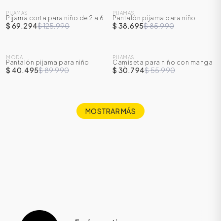
PIJAMAS
PIJAMAS
Pijama corta para niño de 2 a 6
Pantalón pijama para niño
-
45
%
-
55
%
años
$ 69.294
$ 125.990
$ 38.695
$ 85.990
SALE
SALE
MODA
PIJAMAS
Pantalón pijama para niño
Camiseta para niño con manga
-
55
%
-
45
%
corta
$ 40.495
$ 89.990
$ 30.794
$ 55.990
MOSTRAR MÁS