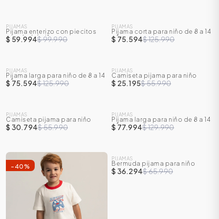
SALE
SALE
PIJAMAS
PIJAMAS
Pijama enterizo con piecitos
Pijama corta para niño de 8 a 14
-
40
%
-
40
%
para bebé niño
años
$ 59.994
$ 99.990
$ 75.594
$ 125.990
SALE
SALE
PIJAMAS
PIJAMAS
Pijama larga para niño de 8 a 14
Camiseta pijama para niño
-
40
%
-
55
%
años
$ 75.594
$ 125.990
$ 25.195
$ 55.990
SALE
SALE
PIJAMAS
PIJAMAS
Camiseta pijama para niño
Pijama larga para niño de 8 a 14
-
45
%
-
40
%
años
$ 30.794
$ 55.990
$ 77.994
$ 129.990
SALE
PIJAMAS
Bermuda pijama para niño
-
40
%
-
45
%
$ 36.294
$ 65.990