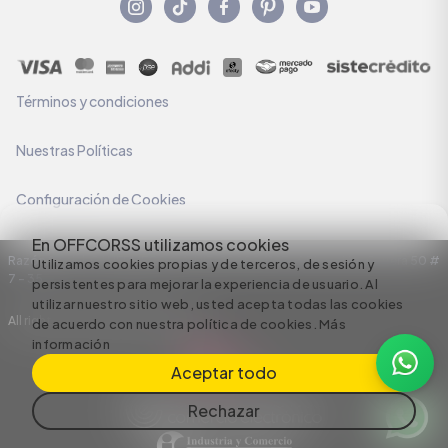
Términos y condiciones
Nuestras Políticas
Configuración de Cookies
En OFFCORSS utilizamos cookies
Razón Social: C.I HERMECO S.A. NIT: 890924167-6 Dirección: Carrera 50 #
Utilizamos cookies propias y de terceros, de sesión y
7 – 35
persistentes para mejorar la experiencia de usuario. Al
utilizar nuestro sitio web, usted acepta todas las cookies
All rights reserved empowered by
de acuerdo con nuestra política de cookies.
Más
información
Aceptar todo
Rechazar