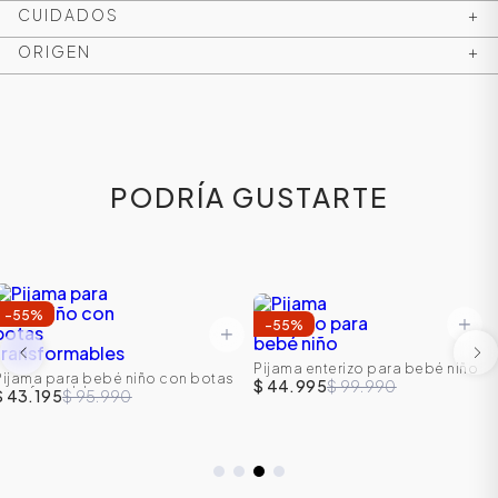
CUIDADOS
+
ORIGEN
+
PODRÍA GUSTARTE
-
55
%
ÁSICOS
-
55
%
Pijama enterizo para bebé niño
Pijama para bebé niño con botas
$ 44.995
$ 99.990
transformables
$ 43.195
$ 95.990
ÁSICOS
ÁSICOS
ÁSICOS