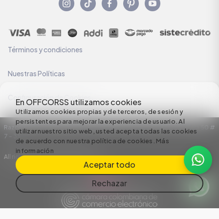
Términos y condiciones
Nuestras Políticas
Configuración de Cookies
En OFFCORSS utilizamos cookies
Utilizamos cookies propias y de terceros, de sesión y
persistentes para mejorar la experiencia de usuario. Al
Razón Social: C.I HERMECO S.A. NIT: 890924167-6 Dirección: Carrera 50 #
utilizar nuestro sitio web, usted acepta todas las cookies
7 – 35
de acuerdo con nuestra política de cookies.
Más
información
All rights reserved empowered by
Aceptar todo
Rechazar