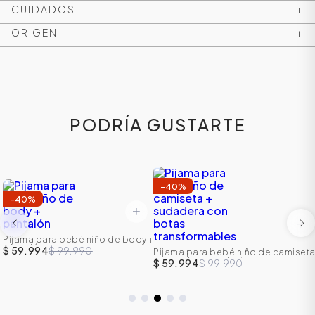
CUIDADOS
+
ORIGEN
+
PODRÍA GUSTARTE
-
40
%
-
40
%
ÁSICOS
Pijama para bebé niño de body +
pantalón
$ 59.994
$ 99.990
Pijama para bebé niño de camiset
ÁSICOS
+ sudadera con botas
$ 59.994
$ 99.990
transformables
ÁSICOS
ÁSICOS