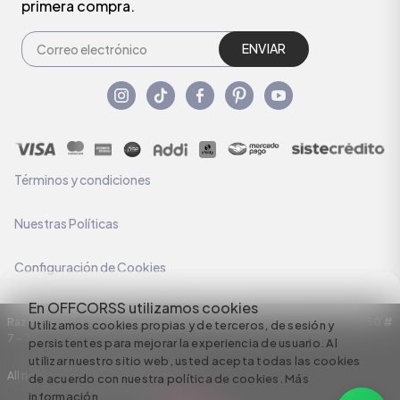
primera compra.
ENVIAR
Términos y condiciones
Nuestras Políticas
Configuración de Cookies
En OFFCORSS utilizamos cookies
Razón Social: C.I HERMECO S.A. NIT: 890924167-6 Dirección: Carrera 50 #
Utilizamos cookies propias y de terceros, de sesión y
7 – 35
persistentes para mejorar la experiencia de usuario. Al
utilizar nuestro sitio web, usted acepta todas las cookies
All rights reserved empowered by
de acuerdo con nuestra política de cookies.
Más
información