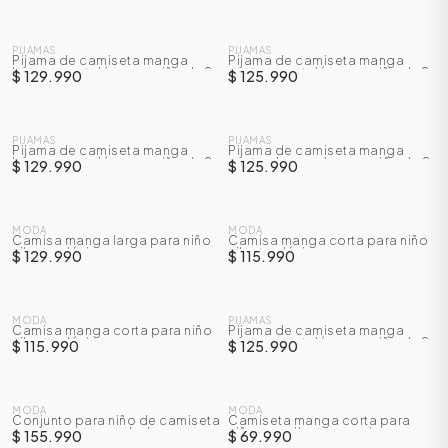
NUEVO
NUEVO
PIJAMAS
PIJAMAS
Pijama de camiseta manga
Pijama de camiseta manga
larga + pantalón para niño de 2
corta + pantalón para niño de 2
$ 129.990
$ 125.990
a 7 años
a 7 años
NUEVO
NUEVO
PIJAMAS
PIJAMAS
Pijama de camiseta manga
Pijama de camiseta manga
larga + pantalón para niño de 2
corta + bermuda para niño de 2
$ 129.990
$ 125.990
a 7 años
a 7 años
NUEVO
NUEVO
MODA
MODA
Camisa manga larga para niño
Camisa manga corta para niño
silueta clásica
silueta clásica
$ 129.990
$ 115.990
ÁSICOS
NUEVO
NUEVO
MODA
PIJAMAS
Camisa manga corta para niño
Pijama de camiseta manga
silueta clásica
corta + pantalón para niño de 2
$ 115.990
$ 125.990
a 7 años
ÁSICOS
NUEVO
NUEVO
ÁSICOS
ÁSICOS
MODA
MODA
Conjunto para niño de camiseta
Camiseta manga corta para
manga corta + sudadera
niño con silueta oversize
$ 155.990
$ 69.990