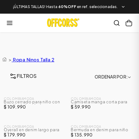
¡ÚLTIMAS TALLAS! Hasta
60%OFF
en ref. seleccionadas.
>
Ropa Ninos Talla 2
FILTROS
ORDENAR POR
NUEVO
NUEVO
COLOMBIAMODA
COLOMBIAMODA
Buzo cerrado para niño con
Camiseta manga corta para
detalle de bordado
niño
$ 109.990
$ 59.990
NUEVO
NUEVO
COLOMBIAMODA
COLOMBIAMODA
Overall en denim largo para
Bermuda en denim para niño
niño
$ 179.990
$ 135.990