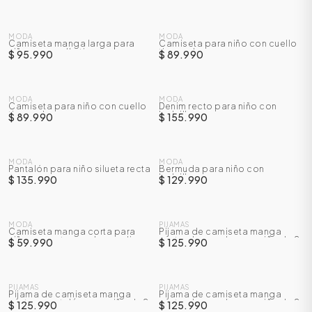
NUEVO
NUEVO
MODA
MODA
Camiseta manga larga para
Camiseta para niño con cuello
niño con cuello tipo polo
tipo polo
$ 95.990
$ 89.990
NUEVO
NUEVO
MODA
MODA
Camiseta para niño con cuello
Denim recto para niño con
tipo polo
bolsillos cargo
$ 89.990
$ 155.990
NUEVO
NUEVO
MODA
MODA
Pantalón para niño silueta recta
Bermuda para niño con
bolsillos
$ 135.990
$ 129.990
NUEVO
NUEVO
MODA
PIJAMAS
Camiseta manga corta para
Pijama de camiseta manga
niño con estampado en relieve
corta + bermuda para niño de 2
$ 59.990
$ 125.990
a 7 años
NUEVO
NUEVO
PIJAMAS
PIJAMAS
Pijama de camiseta manga
Pijama de camiseta manga
corta + pantalón para niño de 2
corta + bermuda para niño de 2
$ 125.990
$ 125.990
a 7 años
a 7 años