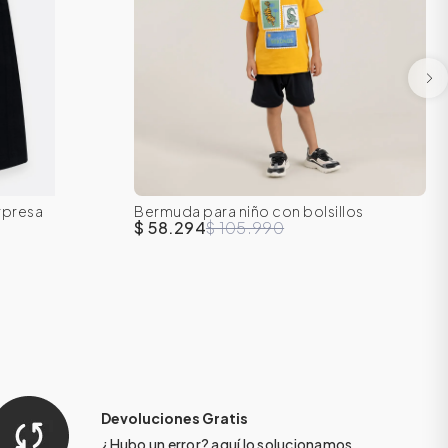
rpresa
Bermuda para niño con bolsillos
6
2T
3T
4T
5T
6
$ 58.294
$ 105.990
Devoluciones Gratis
¿Hubo un error?
aquí
lo solucionamos.