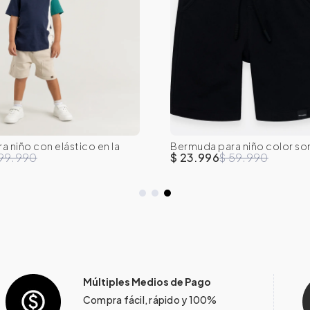
 niño con elástico en la
Bermuda para niño color so
T
4T
5T
6
7
2T
3T
4T
5T
 99.990
$ 23.996
$ 59.990
Múltiples Medios de Pago
Compra fácil, rápido y 100%