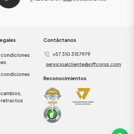
legales
Contáctanos
+57 310 3157979
 condiciones
nes
servicioalcliente@offcorss.com
 condiciones
Reconocimientos
e cambios,
 retractos