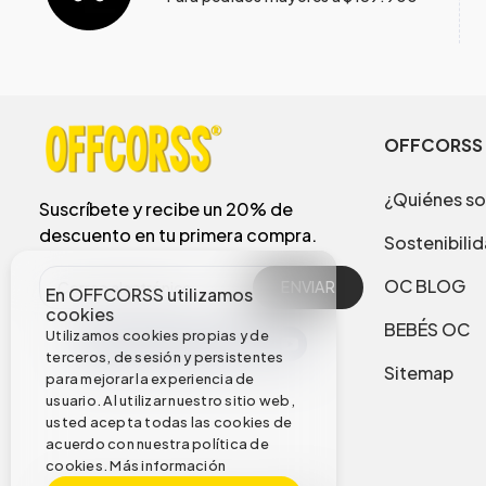
OFFCORSS
¿Quiénes s
Suscríbete y recibe un 20% de
descuento en tu primera compra.
Sostenibili
OC BLOG
ENVIAR
En OFFCORSS utilizamos
cookies
BEBÉS OC
Utilizamos cookies propias y de
terceros, de sesión y persistentes
Sitemap
para mejorar la experiencia de
usuario. Al utilizar nuestro sitio web,
usted acepta todas las cookies de
acuerdo con nuestra política de
cookies.
Más información