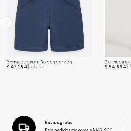
Bermuda para niño con cordón
Bermuda para
2T
3T
4T
5T
6
7
2T
3
ajustable
cintura
$ 47.294
$ 85.990
$ 54.994
$
Envíos gratis
Para pedidos mayores a $169.900