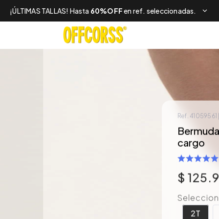
¡ÚLTIMAS TALLAS! Hasta
60%OFF
en ref. seleccionadas.
Ref.
41059561
Bermuda p
cargo
$
125
.
Selecciona
2T