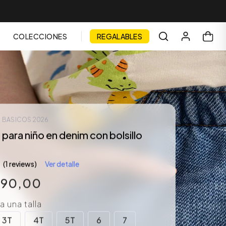
COLECCIONES
REGALABLES
| BASICOS 2026
ara niño en denim con bolsillo
(1 reviews)
Ver detalle
990
,
00
 una talla
3T
4T
5T
6
7