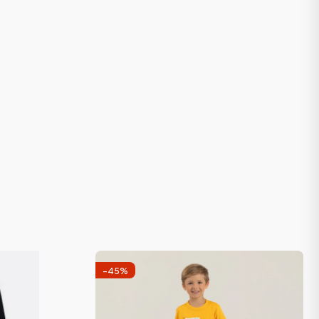
-
45
%