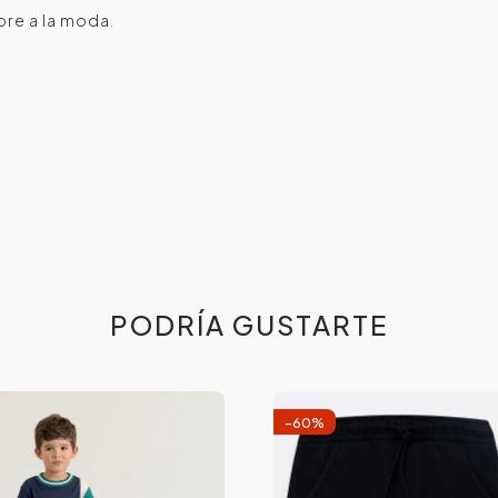
pre a la moda.
PODRÍA GUSTARTE
-
60
%