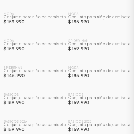
NUEVO
NUEVO
MODA
MODA
Conjunto para niño de camiseta
Conjunto para niño de camiseta
+ bermuda
manga corta + sudadera
$ 159.990
$ 185.990
NUEVO
NUEVO
MODA
SPIDER-MAN
Conjunto para niño de camiseta
Conjunto para niño de camiseta
manga corta + bermuda
+ sudadera inspirado en
$ 159.990
$ 169.990
Spider-Man
NUEVO
NUEVO
SPIDERMAN
MODA
Conjunto para niño de camiseta
Conjunto para niño de camiseta
+ bermuda inspirado en
manga corta + sudadera
$ 145.990
$ 185.990
Spiderman
ÁSICOS
BASICOS
BASICOS
Conjunto para niño de camiseta
Conjunto para niño de camiseta
manga larga + sudadera
manga corta + bermuda
$ 189.990
$ 159.990
ÁSICOS
ÁSICOS
BASICOS 2026
BASICOS 2026
ÁSICOS
Conjunto para niño de camiseta
Conjunto para niño de camiseta
manga corta + bermuda
manga corta + bermuda
$ 159.990
$ 159.990