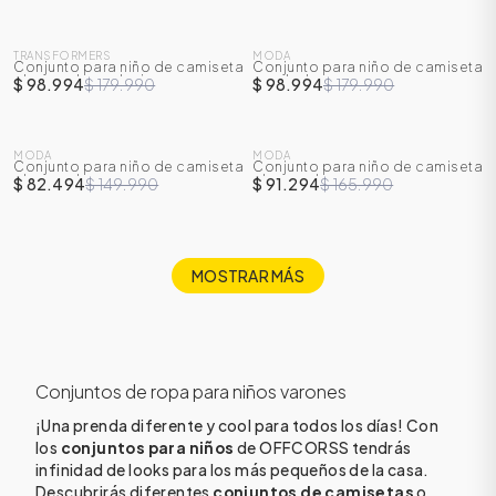
SALE
SALE
TRANSFORMERS
MODA
Conjunto para niño de camiseta
Conjunto para niño de camiseta
-
45
%
-
45
%
y bermuda en denim
y sudadera
$ 98.994
$ 179.990
$ 98.994
$ 179.990
SALE
SALE
MODA
MODA
Conjunto para niño de camiseta
Conjunto para niño de camiseta
-
45
%
-
45
%
y bermuda
y bermuda
$ 82.494
$ 149.990
$ 91.294
$ 165.990
MOSTRAR MÁS
Conjuntos de ropa para niños varones
¡Una prenda diferente y cool para todos los días! Con
los
conjuntos para niños
de OFFCORSS tendrás
infinidad de looks para los más pequeños de la casa.
Descubrirás diferentes
conjuntos de camisetas
o