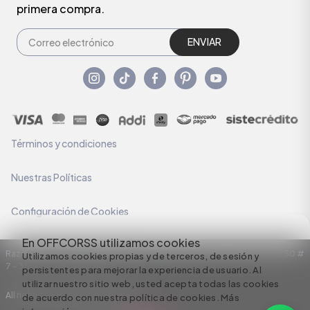
primera compra.
ENVIAR
Términos y condiciones
Nuestras Políticas
Configuración de Cookies
En OFFCORSS utilizamos cookies
Razón Social: C.I HERMECO S.A. NIT: 890924167-6 Dirección: Carrera 50 #
Utilizamos cookies propias y de terceros, de sesión y
7 – 35
persistentes para mejorar la experiencia de usuario. Al
utilizar nuestro sitio web, usted acepta todas las cookies
All rights reserved empowered by
de acuerdo con nuestra política de cookies.
Más