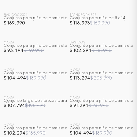
SALE
BASICOS 2026
TRANSFORMERS
Conjunto para niño de camiseta
Conjunto para niño de 8 a 14
-
30
%
manga corta + bermuda
años de camiseta + bermuda
$ 169.990
$ 118.993
$ 169.990
inspirado en Transformers
SALE
SALE
MODA
BASICOS
Conjunto para niño de camiseta
Conjunto para niño de camiseta
-
45
%
-
45
%
manga corta + bermuda
y sudadera
$ 93.494
$ 169.990
$ 102.294
$ 185.990
SALE
SALE
MODA
MODA
Conjunto para niño de camiseta
Conjunto para niño de camiseta
-
45
%
-
45
%
manga corta + sudadera
manga larga + sudadera
$ 104.494
$ 189.990
$ 113.294
$ 205.990
SALE
SALE
MODA
MODA
Conjunto largo dos piezas para
Conjunto para niño de camiseta
-
45
%
-
45
%
niño
manga corta + bermuda
$ 107.794
$ 195.990
$ 91.294
$ 165.990
SALE
SALE
MODA
MODA
Conjunto para niño de camiseta
Conjunto para niño de camiseta
-
45
%
-
45
%
+ sudadera
tipo polo + bermuda
$ 102.294
$ 185.990
$ 104.494
$ 189.990